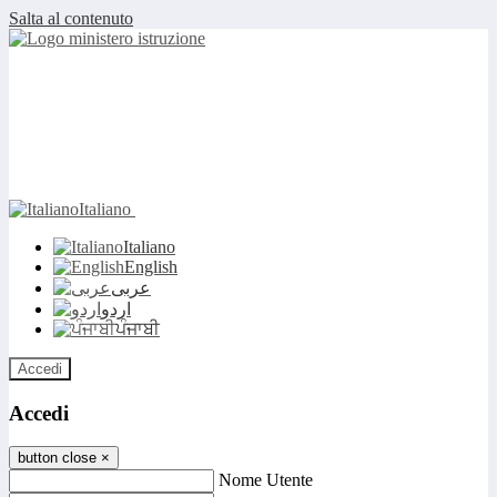
Salta al contenuto
Italiano
Italiano
English
عربى
اردو
ਪੰਜਾਬੀ
Accedi
Accedi
button close
×
Nome Utente