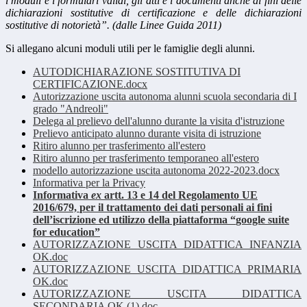
i moduli e i formulari validi, gli atti e i documenti anche ai fini delle
dichiarazioni sostitutive di certificazione e delle dichiarazioni
sostitutive di notorietà”. (dalle Linee Guida 2011)
Si allegano alcuni moduli utili per le famiglie degli alunni.
AUTODICHIARAZIONE SOSTITUTIVA DI
CERTIFICAZIONE.docx
Autorizzazione uscita autonoma alunni scuola secondaria di I
grado "Andreoli"
Delega al prelievo dell'alunno durante la visita d'istruzione
Prelievo anticipato alunno durante visita di istruzione
Ritiro alunno per trasferimento all'estero
Ritiro alunno per trasferimento temporaneo all'estero
modello autorizzazione uscita autonoma 2022-2023.docx
Informativa per la Privacy
Informativa
ex
artt. 13 e 14 del Regolamento UE
2016/679,
per il trattamento dei dati personali ai fini
dell’iscrizione ed utilizzo della piattaforma
“
google suite
for education
”
AUTORIZZAZIONE USCITA DIDATTICA INFANZIA
OK.doc
AUTORIZZAZIONE USCITA DIDATTICA PRIMARIA
OK.doc
AUTORIZZAZIONE USCITA DIDATTICA
SECONDARIA OK (1).doc