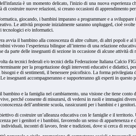
dell'infanzia è un momento delicato, l'inizio di una nuova esperienza 
ità di costruire nuove relazioni, si creano occasioni di apprendimento pe
rmatica, giocando, i bambini imparano a programmare e a sviluppare il 
eativo. Le attività proposte inizialmente saranno unplugged, cioè svolte 
vi tecnologici e/o informatici.
a avvia il bambino alla conoscenza di altre culture, di altri popoli e al 
ambini vivono l’esperienza bilingue all’interno di una relazione educativa
se da parte delle insegnanti di sezione in occasione di alcune attività di 
olta da tecnici federali e/o tecnici della Federazione Italiana Calcio FI
erminante per la progettazione degli interventi educativi e didattici, perc
bisogni e di sentimenti, il benessere psicofisico. La forma privilegiata di
. Le insegnanti accompagneranno e supporteranno gli esperti in questo p
il bambino e la famiglia nel cambiamento, una visione che tiene conto del
o vive, perché consente di misurarsi, di vedersi in ruoli e immagini div
 conoscenza dell’ambiente scuola, rassicuranti per i bambini e i genitori.
ettivo di costruire un’alleanza educativa con le famiglie e il territorio.
cenza per i genitori e i bambini, favorendo un senso di appartenenza e d
individuali, incontri di lavoro, feste e tradizioni, dove si cerca di
recupe