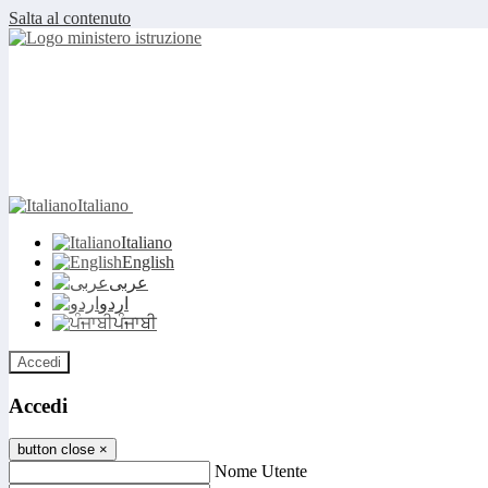
Salta al contenuto
Italiano
Italiano
English
عربى
اردو
ਪੰਜਾਬੀ
Accedi
Accedi
button close
×
Nome Utente