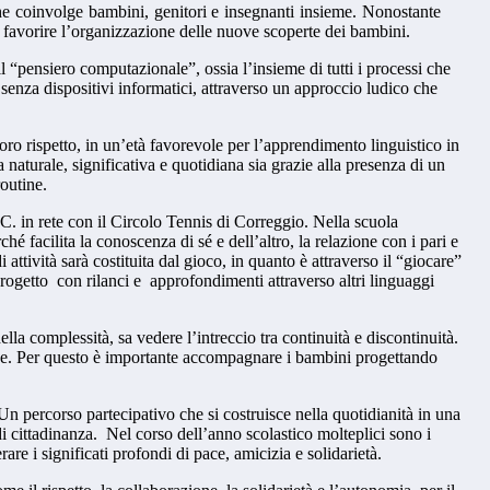
che coinvolge bambini, genitori e insegnanti insieme. Nonostante
r favorire l’organizzazione delle nuove scoperte dei bambini.
“pensiero computazionale”, ossia l’insieme di tutti i processi che
senza dispositivi informatici, attraverso un approccio ludico che
loro rispetto, in un’età favorevole per l’apprendimento linguistico in
 naturale, significativa e quotidiana sia grazie alla presenza di un
routine.
GC. in rete con il Circolo Tennis di Correggio. Nella scuola
hé facilita la conoscenza di sé e dell’altro, la relazione con i pari e
 attività sarà costituita dal gioco, in quanto è attraverso il “giocare”
rogetto con rilanci e approfondimenti attraverso altri linguaggi
la complessità, sa vedere l’intreccio tra continuità e discontinuità.
erse. Per questo è importante accompagnare i bambini progettando
 Un percorso partecipativo che si costruisce nella quotidianità in una
i cittadinanza. Nel corso dell’anno scolastico molteplici sono i
rare i significati profondi di pace, amicizia e solidarietà.