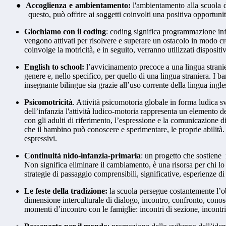
●
Accoglienza e ambientamento:
l'ambientamento alla scuola 
questo, può offrire ai soggetti coinvolti una positiva opportun
Giochiamo con il coding
:
coding significa programmazione info
vengono attivati per risolvere e superare un ostacolo in modo cr
coinvolge la motricità, e in seguito, verranno utilizzati dispositi
English to school:
l’avvicinamento precoce a una lingua stranier
genere e, nello specifico, per quello di una lingua straniera. I b
insegnante bilingue sia grazie all’uso corrente della lingua ingle
Psicomotricità
.
Attività psicomotoria globale in forma ludica sv
dell’infanzia l'attività ludico-motoria rappresenta un elemento det
con gli adulti di riferimento, l’espressione e la comunicazione di 
che il bambino può conoscere e sperimentare, le proprie abilità
espressivi.
Continuità nido-infanzia-primaria
:
un progetto
che sostiene 
Non significa eliminare il cambiamento, è una risorsa per chi l
strategie di passaggio comprensibili, significative, esperienze di
Le feste della tradizione:
la scuola persegue costantemente l’obi
dimensione interculturale di dialogo, incontro, confronto, conos
momenti d’incontro con le famiglie: incontri di sezione, incontri 