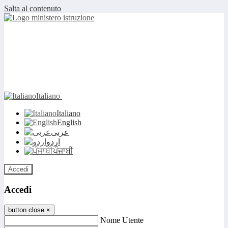
Salta al contenuto
Italiano
Italiano
English
عربى
اردو
ਪੰਜਾਬੀ
Accedi
Accedi
button close
×
Nome Utente