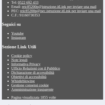
Tel:
0522 692 433
Email:
reic85200p@istruzione.it
Link per inviare una mail
PEC:
reic85200p@pec.istruzione.it
Link per inviare una mail
C.F.: 91160730353
Seguici su
Youtube
Instagram
Sezione Link Utili
Cookie policy
Note legali
Informativa Privacy
Ufficio Relazioni con il Pubblico
Dichiarazione di accessibilità
Obiettivi di accessibilità
Whistleblowing
Gestione consensi cookie
Amministrazione trasparente
Pagina visualizzata
1855
volte