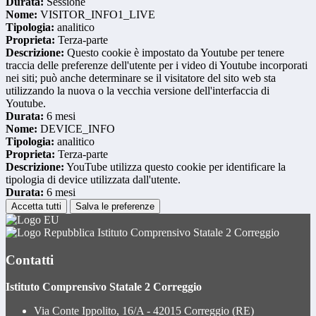
Durata:
Sessione
Nome:
VISITOR_INFO1_LIVE
Tipologia:
analitico
Proprieta:
Terza-parte
Descrizione:
Questo cookie è impostato da Youtube per tenere
traccia delle preferenze dell'utente per i video di Youtube incorporati
nei siti; può anche determinare se il visitatore del sito web sta
utilizzando la nuova o la vecchia versione dell'interfaccia di
Youtube.
Durata:
6 mesi
Nome:
DEVICE_INFO
Tipologia:
analitico
Proprieta:
Terza-parte
Descrizione:
YouTube utilizza questo cookie per identificare la
tipologia di device utilizzata dall'utente.
Durata:
6 mesi
Accetta tutti
Salva le preferenze
Istituto Comprensivo Statale 2 Correggio
Contatti
Istituto Comprensivo Statale 2 Correggio
Via Conte Ippolito, 16/A - 42015 Correggio (RE)