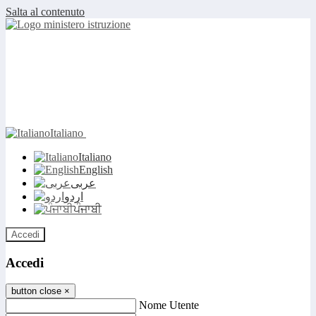
Salta al contenuto
Italiano
Italiano
English
عربى
اردو
ਪੰਜਾਬੀ
Accedi
Accedi
button close
×
Nome Utente