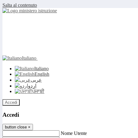
Salta al contenuto
Italiano
Italiano
English
عربى
اردو
ਪੰਜਾਬੀ
Accedi
Accedi
button close
×
Nome Utente