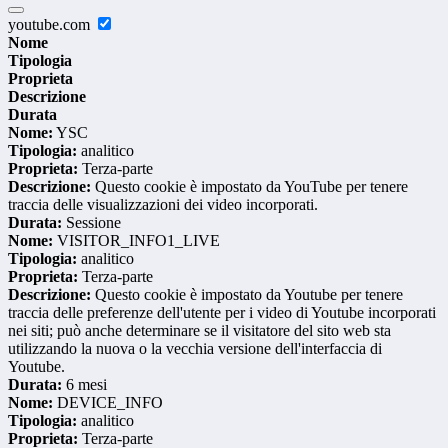
youtube.com
Nome
Tipologia
Proprieta
Descrizione
Durata
Nome:
YSC
Tipologia:
analitico
Proprieta:
Terza-parte
Descrizione:
Questo cookie è impostato da YouTube per tenere
traccia delle visualizzazioni dei video incorporati.
Durata:
Sessione
Nome:
VISITOR_INFO1_LIVE
Tipologia:
analitico
Proprieta:
Terza-parte
Descrizione:
Questo cookie è impostato da Youtube per tenere
traccia delle preferenze dell'utente per i video di Youtube incorporati
nei siti; può anche determinare se il visitatore del sito web sta
utilizzando la nuova o la vecchia versione dell'interfaccia di
Youtube.
Durata:
6 mesi
Nome:
DEVICE_INFO
Tipologia:
analitico
Proprieta:
Terza-parte