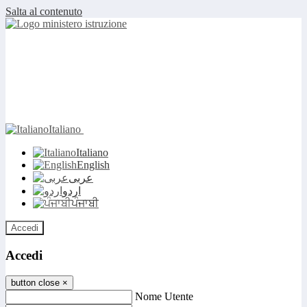
Salta al contenuto
Italiano
Italiano
English
عربى
اردو
ਪੰਜਾਬੀ
Accedi
Accedi
button close
×
Nome Utente