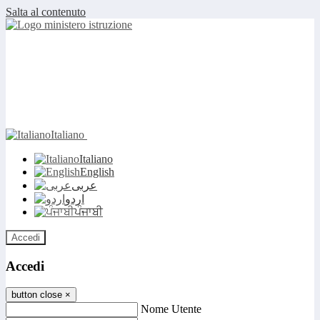
Salta al contenuto
Italiano
Italiano
English
عربى
اردو
ਪੰਜਾਬੀ
Accedi
Accedi
button close
×
Nome Utente