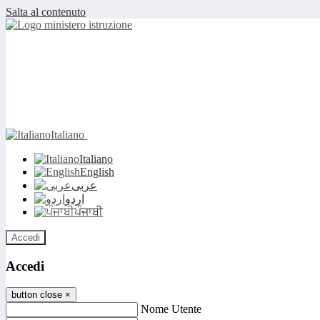
Salta al contenuto
Italiano
Italiano
English
عربى
اردو
ਪੰਜਾਬੀ
Accedi
Accedi
button close
×
Nome Utente