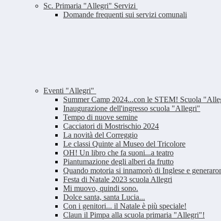
Sc. Primaria "Allegri" Servizi
Domande frequenti sui servizi comunali
Eventi "Allegri"
Summer Camp 2024...con le STEM! Scuola "Alle
Inaugurazione dell'ingresso scuola "Allegri"
Tempo di nuove semine
Cacciatori di Mostrischio 2024
La novità del Correggio
Le classi Quinte al Museo del Tricolore
OH! Un libro che fa suoni...a teatro
Piantumazione degli alberi da frutto
Quando motoria si innamorò di Inglese e generar
Festa di Natale 2023 scuola Allegri
Mi muovo, quindi sono.
Dolce santa, santa Lucia...
Con i genitori... il Natale è più speciale!
Claun il Pimpa alla scuola primaria "Allegri"!