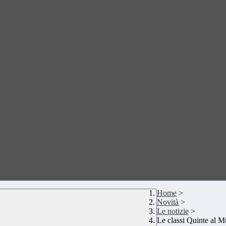
Home
>
Novità
>
Le notizie
>
Le classi Quinte al M