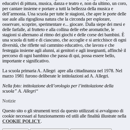
educativi di pittura, musica, danza e teatro e, non da ultimo, un coro,
per cantare insieme e portare a tutti la bellezza della musica e
dell’armonia. Una scuola per tutte le stagioni, che apre le porte delle
sue aule alla rigogliosa natura che la circonda per esplorare,
osservare, scoprire, sperimentare e... giocare. Dalla siepe dei mesi e
delle farfalle, al frutteto e alla collina delle erbe aromatiche, le
stagioni si alternano al ritmo dei giochi e delle corse dei bambini. È
una scuola di tutti e di ciascuno, che accoglie e si arricchisce di ogni
diversità, che riflette sul cammino educativo, che lavora e che
festeggia insieme agli alunni, ai genitori e agli insegnanti, affinchè il
percorso di ogni bambino che passa di qui, possa essere bello,
importante e significativo.
La scuola primaria A. Allegri apre alla cittadinanza nel 1978. Nel
marzo 1981 furono deliberate le intitolazioni ad A. Allegri.
Nella foto: intitolazione dell’orologio per l’intitolazione della
scuola” A. Allegri“
Notizie
Questo sito o gli strumenti terzi da questo utilizzati si avvalgono di
cookie necessari al funzionamento ed utili alle finalità illustrate nella
COOKIE POLICY
.