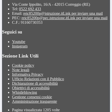
Via Conte Ippolito, 16/A - 42015 Correggio (RE)
Tel:
0522 692 433
Email:
reic85200p@istruzione.it
Link per inviare una mail
PEC:
reic85200p@pec.istruzione.it
Link per inviare una mail
C.F.: 91160730353
Seguici su
Youtube
Instagram
Sezione Link Utili
Cookie policy
Note legali
Informativa Privacy
Ufficio Relazioni con il Pubblico
Dichiarazione di accessibilità
Obiettivi di accessibilità
Whistleblowing
Gestione consensi cookie
Amministrazione trasparente
Pagina visualizzata
1205
volte