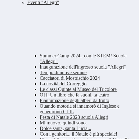
Eventi "Allegri"
Summer Camp 2024...con le STEM! Scuola
"Allegri"
Inaugurazione dell'ingresso scuola "Allegri"
Tempo di nuove semine
Cacciatori di Mostrischio 2024
La novità del Correggio
Le classi Quinte al Museo del Tricolore
OH! Un libro che fa suoni...a teatro
Piantumazione degli alberi da frutto
Quando motoria si innamorò di Inglese e
generarono CLIL
Festa di Natale 2023 scuola Allegri
Mi muovo, quindi sono.
Dolce santa, santa Lucia...
Con i genitori... il Natale è più speciale!