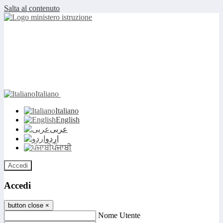
Salta al contenuto
Italiano
Italiano
English
عربى
اردو
ਪੰਜਾਬੀ
Accedi
Accedi
button close
×
Nome Utente