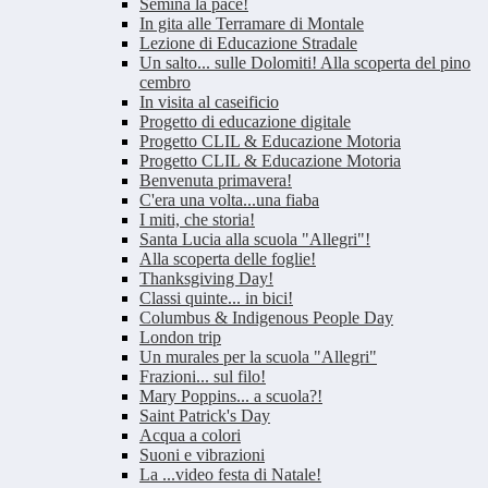
Semina la pace!
In gita alle Terramare di Montale
Lezione di Educazione Stradale
Un salto... sulle Dolomiti! Alla scoperta del pino
cembro
In visita al caseificio
Progetto di educazione digitale
Progetto CLIL & Educazione Motoria
Progetto CLIL & Educazione Motoria
Benvenuta primavera!
C'era una volta...una fiaba
I miti, che storia!
Santa Lucia alla scuola "Allegri"!
Alla scoperta delle foglie!
Thanksgiving Day!
Classi quinte... in bici!
Columbus & Indigenous People Day
London trip
Un murales per la scuola "Allegri"
Frazioni... sul filo!
Mary Poppins... a scuola?!
Saint Patrick's Day
Acqua a colori
Suoni e vibrazioni
La ...video festa di Natale!