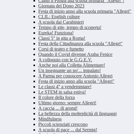
Claun il Pimpa alla scuola primaria "Allegri"!
Giornata del Dono 2023
Festa di inizio anno alla scuola primaria "Allegri"
CLIL: English culture
A scuola dai Carabinieri
Tempo di gite, tempo di scoperta!
Eureka! Funziona!
Classi 5° in gita a Roma!
Festa della Cittadinanza alla scuola "Allegri"
Corsi di teatro e fumetto
Quando il Covid divenne Araba Fenice
A colloquio con le G.G.E.V.
Anche noi alla Colletta Alimentare!
Un insegnante un po'... impalato!
A Parma per conoscere Antonio Allegri
Festa di inizio anno alla scuola "Allegri"
Le classi 4° a vendemmiare!
Le STEM in salsa estiva!
Il colore della forza
Ultimo giorno: sempre Allegri!
A caccia ... di aromi!
La bellezza della molteplicità di linguaggi
Mindfulness
Piccoli scienziati crescono
A scuola di pace ... dal Sermig!