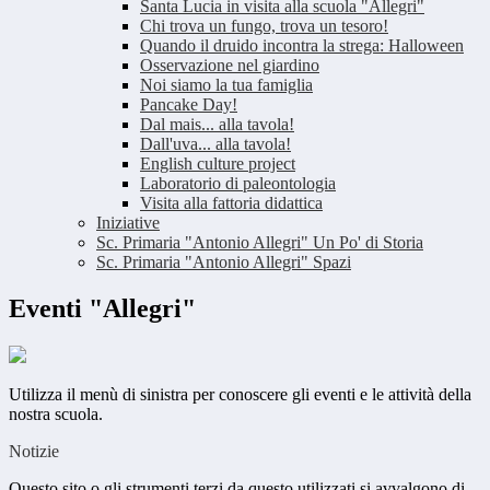
Santa Lucia in visita alla scuola "Allegri"
Chi trova un fungo, trova un tesoro!
Quando il druido incontra la strega: Halloween
Osservazione nel giardino
Noi siamo la tua famiglia
Pancake Day!
Dal mais... alla tavola!
Dall'uva... alla tavola!
English culture project
Laboratorio di paleontologia
Visita alla fattoria didattica
Iniziative
Sc. Primaria "Antonio Allegri" Un Po' di Storia
Sc. Primaria "Antonio Allegri" Spazi
Eventi "Allegri"
Utilizza il menù di sinistra per conoscere gli eventi e le attività della
nostra scuola.
Notizie
Questo sito o gli strumenti terzi da questo utilizzati si avvalgono di