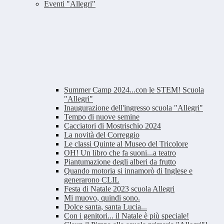
Eventi "Allegri"
Summer Camp 2024...con le STEM! Scuola
"Allegri"
Inaugurazione dell'ingresso scuola "Allegri"
Tempo di nuove semine
Cacciatori di Mostrischio 2024
La novità del Correggio
Le classi Quinte al Museo del Tricolore
OH! Un libro che fa suoni...a teatro
Piantumazione degli alberi da frutto
Quando motoria si innamorò di Inglese e
generarono CLIL
Festa di Natale 2023 scuola Allegri
Mi muovo, quindi sono.
Dolce santa, santa Lucia...
Con i genitori... il Natale è più speciale!