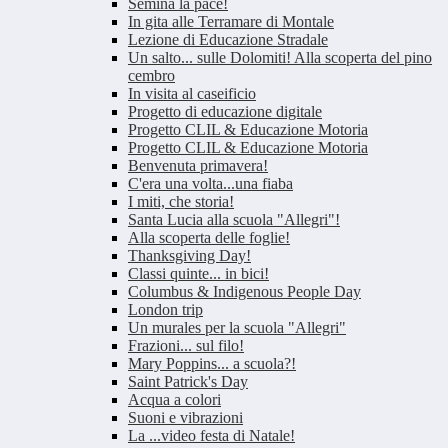
Semina la pace!
In gita alle Terramare di Montale
Lezione di Educazione Stradale
Un salto... sulle Dolomiti! Alla scoperta del pino
cembro
In visita al caseificio
Progetto di educazione digitale
Progetto CLIL & Educazione Motoria
Progetto CLIL & Educazione Motoria
Benvenuta primavera!
C'era una volta...una fiaba
I miti, che storia!
Santa Lucia alla scuola "Allegri"!
Alla scoperta delle foglie!
Thanksgiving Day!
Classi quinte... in bici!
Columbus & Indigenous People Day
London trip
Un murales per la scuola "Allegri"
Frazioni... sul filo!
Mary Poppins... a scuola?!
Saint Patrick's Day
Acqua a colori
Suoni e vibrazioni
La ...video festa di Natale!