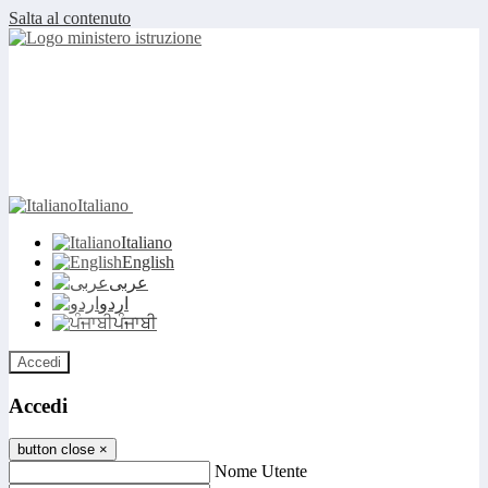
Salta al contenuto
Italiano
Italiano
English
عربى
اردو
ਪੰਜਾਬੀ
Accedi
Accedi
button close
×
Nome Utente