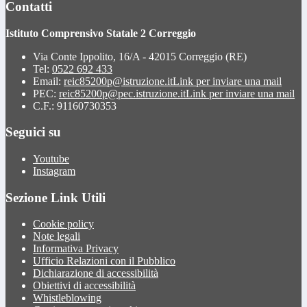
Contatti
Istituto Comprensivo Statale 2 Correggio
Via Conte Ippolito, 16/A - 42015 Correggio (RE)
Tel:
0522 692 433
Email:
reic85200p@istruzione.it
Link per inviare una mail
PEC:
reic85200p@pec.istruzione.it
Link per inviare una mail
C.F.: 91160730353
Seguici su
Youtube
Instagram
Sezione Link Utili
Cookie policy
Note legali
Informativa Privacy
Ufficio Relazioni con il Pubblico
Dichiarazione di accessibilità
Obiettivi di accessibilità
Whistleblowing