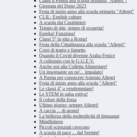
Claun il Pimpa alla scuola primaria "Allegri"!
Giornata del Dono 2023
Festa di inizio anno alla scuola primaria "Allegri"
CLIL: English culture
A scuola dai Carabinieri
Tempo di gite, tempo di scoperta!
Eureka! Funziona!
Classi 5° in gita a Roma!
Festa della Cittadinanza alla scuola "Allegri"
Corsi di teatro e fumetto
Quando il Covid divenne Araba Fenice
A colloquio con le G.G.E.V.
Anche noi alla Colletta Alimentare!
Un insegnante un po'... impalato!
A Parma per conoscere Antonio Allegri
Festa di inizio anno alla scuola "Allegri"
Le classi 4° a vendemmiare!
Le STEM in salsa estiva!
Il colore della forza
Ultimo giorno: sempre Allegri!
A caccia ... di aromi!
La bellezza della molteplicità di linguaggi
Mindfulness
Piccoli scienziati crescono
A scuola di pace ... dal Sermig!