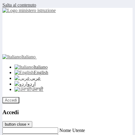
Salta al contenuto
Italiano
Italiano
English
عربى
اردو
ਪੰਜਾਬੀ
Accedi
Accedi
button close
×
Nome Utente