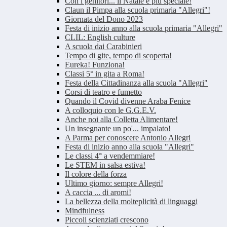
Con i genitori... il Natale è più speciale!
Claun il Pimpa alla scuola primaria "Allegri"!
Giornata del Dono 2023
Festa di inizio anno alla scuola primaria "Allegri"
CLIL: English culture
A scuola dai Carabinieri
Tempo di gite, tempo di scoperta!
Eureka! Funziona!
Classi 5° in gita a Roma!
Festa della Cittadinanza alla scuola "Allegri"
Corsi di teatro e fumetto
Quando il Covid divenne Araba Fenice
A colloquio con le G.G.E.V.
Anche noi alla Colletta Alimentare!
Un insegnante un po'... impalato!
A Parma per conoscere Antonio Allegri
Festa di inizio anno alla scuola "Allegri"
Le classi 4° a vendemmiare!
Le STEM in salsa estiva!
Il colore della forza
Ultimo giorno: sempre Allegri!
A caccia ... di aromi!
La bellezza della molteplicità di linguaggi
Mindfulness
Piccoli scienziati crescono