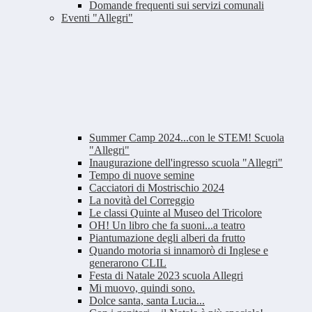
Domande frequenti sui servizi comunali
Eventi "Allegri"
Summer Camp 2024...con le STEM! Scuola
"Allegri"
Inaugurazione dell'ingresso scuola "Allegri"
Tempo di nuove semine
Cacciatori di Mostrischio 2024
La novità del Correggio
Le classi Quinte al Museo del Tricolore
OH! Un libro che fa suoni...a teatro
Piantumazione degli alberi da frutto
Quando motoria si innamorò di Inglese e
generarono CLIL
Festa di Natale 2023 scuola Allegri
Mi muovo, quindi sono.
Dolce santa, santa Lucia...