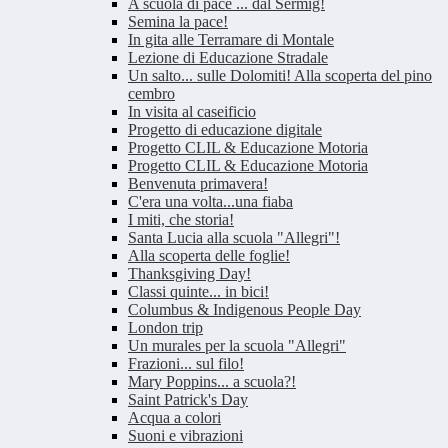
A scuola di pace ... dal Sermig!
Semina la pace!
In gita alle Terramare di Montale
Lezione di Educazione Stradale
Un salto... sulle Dolomiti! Alla scoperta del pino
cembro
In visita al caseificio
Progetto di educazione digitale
Progetto CLIL & Educazione Motoria
Progetto CLIL & Educazione Motoria
Benvenuta primavera!
C'era una volta...una fiaba
I miti, che storia!
Santa Lucia alla scuola "Allegri"!
Alla scoperta delle foglie!
Thanksgiving Day!
Classi quinte... in bici!
Columbus & Indigenous People Day
London trip
Un murales per la scuola "Allegri"
Frazioni... sul filo!
Mary Poppins... a scuola?!
Saint Patrick's Day
Acqua a colori
Suoni e vibrazioni