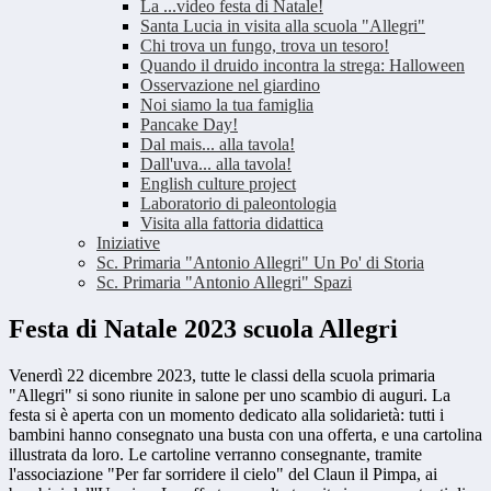
La ...video festa di Natale!
Santa Lucia in visita alla scuola "Allegri"
Chi trova un fungo, trova un tesoro!
Quando il druido incontra la strega: Halloween
Osservazione nel giardino
Noi siamo la tua famiglia
Pancake Day!
Dal mais... alla tavola!
Dall'uva... alla tavola!
English culture project
Laboratorio di paleontologia
Visita alla fattoria didattica
Iniziative
Sc. Primaria "Antonio Allegri" Un Po' di Storia
Sc. Primaria "Antonio Allegri" Spazi
Festa di Natale 2023 scuola Allegri
Venerdì 22 dicembre 2023, tutte le classi della scuola primaria
"Allegri" si sono riunite in salone per uno scambio di auguri. La
festa si è aperta con un momento dedicato alla solidarietà: tutti i
bambini hanno consegnato una busta con una offerta, e una cartolina
illustrata da loro. Le cartoline verranno consegnante, tramite
l'associazione "Per far sorridere il cielo" del Claun il Pimpa, ai