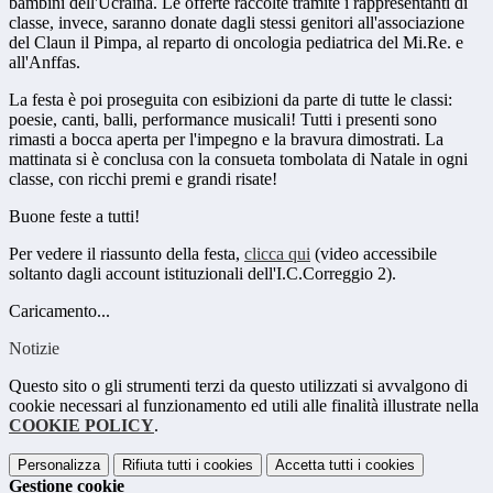
bambini dell'Ucraina. Le offerte raccolte tramite i rappresentanti di
classe, invece, saranno donate dagli stessi genitori all'associazione
del Claun il Pimpa, al reparto di oncologia pediatrica del Mi.Re. e
all'Anffas.
La festa è poi proseguita con esibizioni da parte di tutte le classi:
poesie, canti, balli, performance musicali! Tutti i presenti sono
rimasti a bocca aperta per l'impegno e la bravura dimostrati. La
mattinata si è conclusa con la consueta tombolata di Natale in ogni
classe, con ricchi premi e grandi risate!
Buone feste a tutti!
Per vedere il riassunto della festa,
clicca qui
(video accessibile
soltanto dagli account istituzionali dell'I.C.Correggio 2).
Caricamento...
Notizie
Questo sito o gli strumenti terzi da questo utilizzati si avvalgono di
cookie necessari al funzionamento ed utili alle finalità illustrate nella
COOKIE POLICY
.
Personalizza
Rifiuta tutti
i cookies
Accetta tutti
i cookies
Gestione cookie