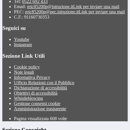
Tel:
0522 692 433
Email:
reic85200p@istruzione.it
Link per inviare una mail
PEC:
reic85200p@pec.istruzione.it
Link per inviare una mail
C.F.: 91160730353
Seguici su
Youtube
Instagram
Sezione Link Utili
Cookie policy
Note legali
Informativa Privacy
Ufficio Relazioni con il Pubblico
Dichiarazione di accessibilità
Obiettivi di accessibilità
Whistleblowing
Gestione consensi cookie
Amministrazione trasparente
Pagina visualizzata
608
volte
Sezione Copyright