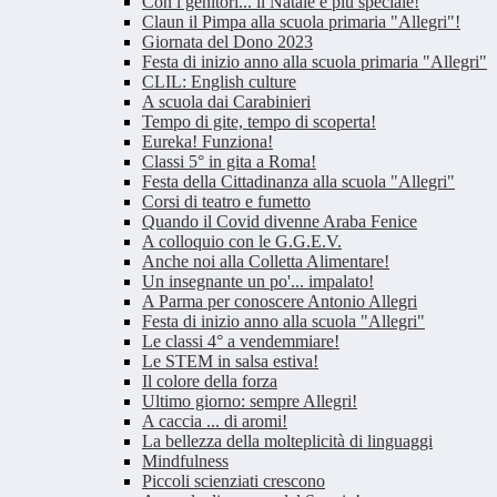
Con i genitori... il Natale è più speciale!
Claun il Pimpa alla scuola primaria "Allegri"!
Giornata del Dono 2023
Festa di inizio anno alla scuola primaria "Allegri"
CLIL: English culture
A scuola dai Carabinieri
Tempo di gite, tempo di scoperta!
Eureka! Funziona!
Classi 5° in gita a Roma!
Festa della Cittadinanza alla scuola "Allegri"
Corsi di teatro e fumetto
Quando il Covid divenne Araba Fenice
A colloquio con le G.G.E.V.
Anche noi alla Colletta Alimentare!
Un insegnante un po'... impalato!
A Parma per conoscere Antonio Allegri
Festa di inizio anno alla scuola "Allegri"
Le classi 4° a vendemmiare!
Le STEM in salsa estiva!
Il colore della forza
Ultimo giorno: sempre Allegri!
A caccia ... di aromi!
La bellezza della molteplicità di linguaggi
Mindfulness
Piccoli scienziati crescono