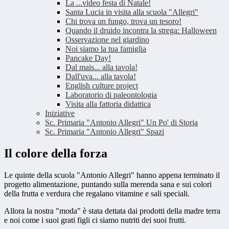
La ...video festa di Natale!
Santa Lucia in visita alla scuola "Allegri"
Chi trova un fungo, trova un tesoro!
Quando il druido incontra la strega: Halloween
Osservazione nel giardino
Noi siamo la tua famiglia
Pancake Day!
Dal mais... alla tavola!
Dall'uva... alla tavola!
English culture project
Laboratorio di paleontologia
Visita alla fattoria didattica
Iniziative
Sc. Primaria "Antonio Allegri" Un Po' di Storia
Sc. Primaria "Antonio Allegri" Spazi
Il colore della forza
Le quinte della scuola "Antonio Allegri" hanno appena terminato il
progetto alimentazione, puntando sulla merenda sana e sui colori
della frutta e verdura che regalano vitamine e sali speciali.
Allora la nostra "moda" è stata dettata dai prodotti della madre terra
e noi come i suoi grati figli ci siamo nutriti dei suoi frutti.