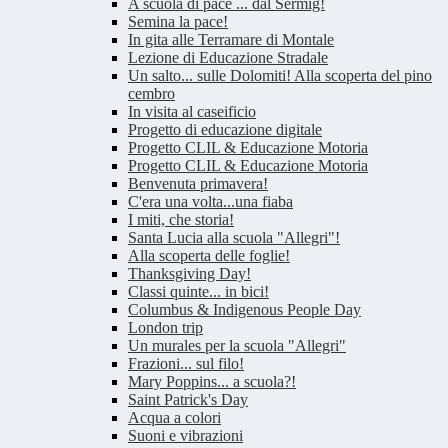
A scuola di pace ... dal Sermig!
Semina la pace!
In gita alle Terramare di Montale
Lezione di Educazione Stradale
Un salto... sulle Dolomiti! Alla scoperta del pino
cembro
In visita al caseificio
Progetto di educazione digitale
Progetto CLIL & Educazione Motoria
Progetto CLIL & Educazione Motoria
Benvenuta primavera!
C'era una volta...una fiaba
I miti, che storia!
Santa Lucia alla scuola "Allegri"!
Alla scoperta delle foglie!
Thanksgiving Day!
Classi quinte... in bici!
Columbus & Indigenous People Day
London trip
Un murales per la scuola "Allegri"
Frazioni... sul filo!
Mary Poppins... a scuola?!
Saint Patrick's Day
Acqua a colori
Suoni e vibrazioni