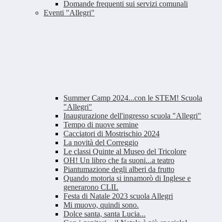
Domande frequenti sui servizi comunali
Eventi "Allegri"
Summer Camp 2024...con le STEM! Scuola
"Allegri"
Inaugurazione dell'ingresso scuola "Allegri"
Tempo di nuove semine
Cacciatori di Mostrischio 2024
La novità del Correggio
Le classi Quinte al Museo del Tricolore
OH! Un libro che fa suoni...a teatro
Piantumazione degli alberi da frutto
Quando motoria si innamorò di Inglese e
generarono CLIL
Festa di Natale 2023 scuola Allegri
Mi muovo, quindi sono.
Dolce santa, santa Lucia...