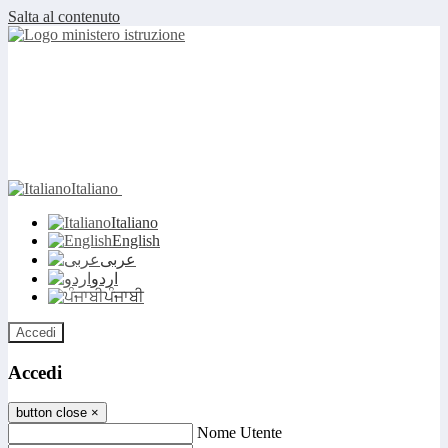
Salta al contenuto
Italiano
Italiano
English
عربى
اردو
ਪੰਜਾਬੀ
Accedi
Accedi
button close
×
Nome Utente