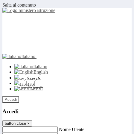
Salta al contenuto
Italiano
Italiano
English
عربى
اردو
ਪੰਜਾਬੀ
Accedi
Accedi
button close
×
Nome Utente