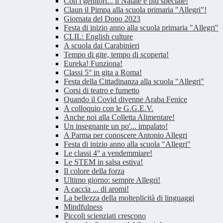
Con i genitori... il Natale è più speciale!
Claun il Pimpa alla scuola primaria "Allegri"!
Giornata del Dono 2023
Festa di inizio anno alla scuola primaria "Allegri"
CLIL: English culture
A scuola dai Carabinieri
Tempo di gite, tempo di scoperta!
Eureka! Funziona!
Classi 5° in gita a Roma!
Festa della Cittadinanza alla scuola "Allegri"
Corsi di teatro e fumetto
Quando il Covid divenne Araba Fenice
A colloquio con le G.G.E.V.
Anche noi alla Colletta Alimentare!
Un insegnante un po'... impalato!
A Parma per conoscere Antonio Allegri
Festa di inizio anno alla scuola "Allegri"
Le classi 4° a vendemmiare!
Le STEM in salsa estiva!
Il colore della forza
Ultimo giorno: sempre Allegri!
A caccia ... di aromi!
La bellezza della molteplicità di linguaggi
Mindfulness
Piccoli scienziati crescono