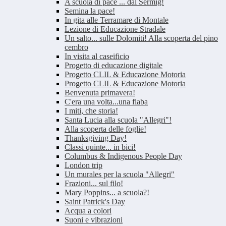
A scuola di pace ... dal Sermig!
Semina la pace!
In gita alle Terramare di Montale
Lezione di Educazione Stradale
Un salto... sulle Dolomiti! Alla scoperta del pino
cembro
In visita al caseificio
Progetto di educazione digitale
Progetto CLIL & Educazione Motoria
Progetto CLIL & Educazione Motoria
Benvenuta primavera!
C'era una volta...una fiaba
I miti, che storia!
Santa Lucia alla scuola "Allegri"!
Alla scoperta delle foglie!
Thanksgiving Day!
Classi quinte... in bici!
Columbus & Indigenous People Day
London trip
Un murales per la scuola "Allegri"
Frazioni... sul filo!
Mary Poppins... a scuola?!
Saint Patrick's Day
Acqua a colori
Suoni e vibrazioni