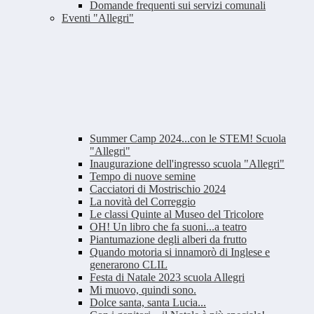
Domande frequenti sui servizi comunali
Eventi "Allegri"
Summer Camp 2024...con le STEM! Scuola
"Allegri"
Inaugurazione dell'ingresso scuola "Allegri"
Tempo di nuove semine
Cacciatori di Mostrischio 2024
La novità del Correggio
Le classi Quinte al Museo del Tricolore
OH! Un libro che fa suoni...a teatro
Piantumazione degli alberi da frutto
Quando motoria si innamorò di Inglese e
generarono CLIL
Festa di Natale 2023 scuola Allegri
Mi muovo, quindi sono.
Dolce santa, santa Lucia...