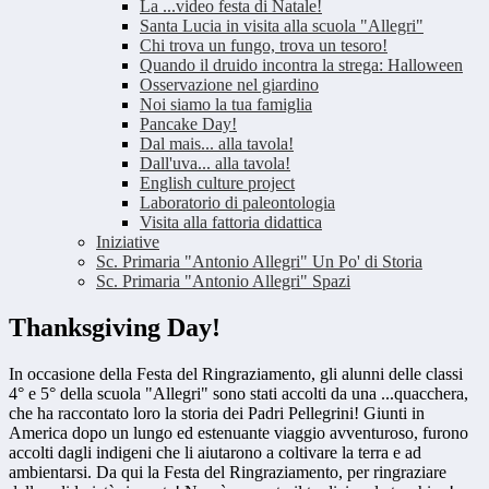
La ...video festa di Natale!
Santa Lucia in visita alla scuola "Allegri"
Chi trova un fungo, trova un tesoro!
Quando il druido incontra la strega: Halloween
Osservazione nel giardino
Noi siamo la tua famiglia
Pancake Day!
Dal mais... alla tavola!
Dall'uva... alla tavola!
English culture project
Laboratorio di paleontologia
Visita alla fattoria didattica
Iniziative
Sc. Primaria "Antonio Allegri" Un Po' di Storia
Sc. Primaria "Antonio Allegri" Spazi
Thanksgiving Day!
In occasione della Festa del Ringraziamento, gli alunni delle classi
4° e 5° della scuola "Allegri" sono stati accolti da una ...quacchera,
che ha raccontato loro la storia dei Padri Pellegrini! Giunti in
America dopo un lungo ed estenuante viaggio avventuroso, furono
accolti dagli indigeni che li aiutarono a coltivare la terra e ad
ambientarsi. Da qui la Festa del Ringraziamento, per ringraziare