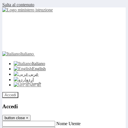
Salta al contenuto
Italiano
Italiano
English
عربى
اردو
ਪੰਜਾਬੀ
Accedi
Accedi
button close
×
Nome Utente