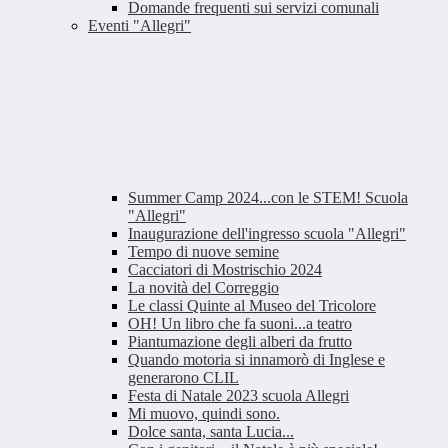
Domande frequenti sui servizi comunali
Eventi "Allegri"
Summer Camp 2024...con le STEM! Scuola
"Allegri"
Inaugurazione dell'ingresso scuola "Allegri"
Tempo di nuove semine
Cacciatori di Mostrischio 2024
La novità del Correggio
Le classi Quinte al Museo del Tricolore
OH! Un libro che fa suoni...a teatro
Piantumazione degli alberi da frutto
Quando motoria si innamorò di Inglese e
generarono CLIL
Festa di Natale 2023 scuola Allegri
Mi muovo, quindi sono.
Dolce santa, santa Lucia...