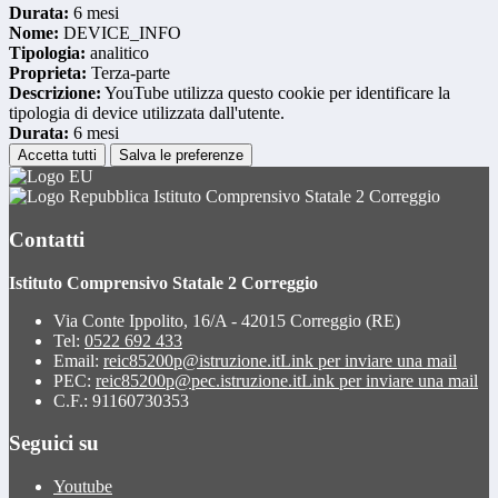
Durata:
6 mesi
Nome:
DEVICE_INFO
Tipologia:
analitico
Proprieta:
Terza-parte
Descrizione:
YouTube utilizza questo cookie per identificare la
tipologia di device utilizzata dall'utente.
Durata:
6 mesi
Accetta tutti
Salva le preferenze
Istituto Comprensivo Statale 2 Correggio
Contatti
Istituto Comprensivo Statale 2 Correggio
Via Conte Ippolito, 16/A - 42015 Correggio (RE)
Tel:
0522 692 433
Email:
reic85200p@istruzione.it
Link per inviare una mail
PEC:
reic85200p@pec.istruzione.it
Link per inviare una mail
C.F.: 91160730353
Seguici su
Youtube