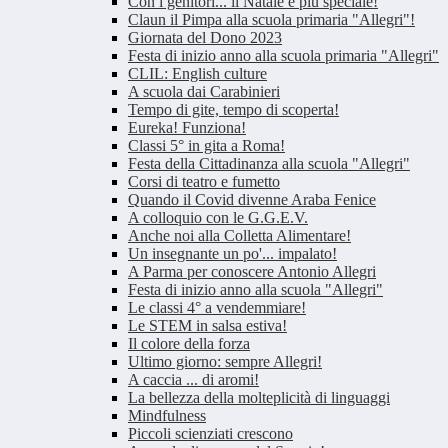
Con i genitori... il Natale è più speciale!
Claun il Pimpa alla scuola primaria "Allegri"!
Giornata del Dono 2023
Festa di inizio anno alla scuola primaria "Allegri"
CLIL: English culture
A scuola dai Carabinieri
Tempo di gite, tempo di scoperta!
Eureka! Funziona!
Classi 5° in gita a Roma!
Festa della Cittadinanza alla scuola "Allegri"
Corsi di teatro e fumetto
Quando il Covid divenne Araba Fenice
A colloquio con le G.G.E.V.
Anche noi alla Colletta Alimentare!
Un insegnante un po'... impalato!
A Parma per conoscere Antonio Allegri
Festa di inizio anno alla scuola "Allegri"
Le classi 4° a vendemmiare!
Le STEM in salsa estiva!
Il colore della forza
Ultimo giorno: sempre Allegri!
A caccia ... di aromi!
La bellezza della molteplicità di linguaggi
Mindfulness
Piccoli scienziati crescono