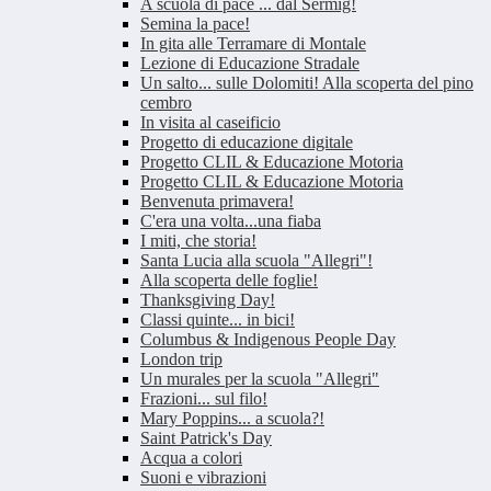
A scuola di pace ... dal Sermig!
Semina la pace!
In gita alle Terramare di Montale
Lezione di Educazione Stradale
Un salto... sulle Dolomiti! Alla scoperta del pino
cembro
In visita al caseificio
Progetto di educazione digitale
Progetto CLIL & Educazione Motoria
Progetto CLIL & Educazione Motoria
Benvenuta primavera!
C'era una volta...una fiaba
I miti, che storia!
Santa Lucia alla scuola "Allegri"!
Alla scoperta delle foglie!
Thanksgiving Day!
Classi quinte... in bici!
Columbus & Indigenous People Day
London trip
Un murales per la scuola "Allegri"
Frazioni... sul filo!
Mary Poppins... a scuola?!
Saint Patrick's Day
Acqua a colori
Suoni e vibrazioni