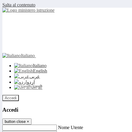
Salta al contenuto
Italiano
Italiano
English
عربى
اردو
ਪੰਜਾਬੀ
Accedi
Accedi
button close
×
Nome Utente