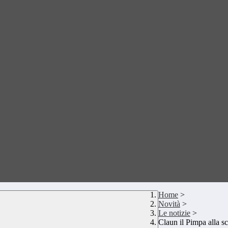
Home
>
Novità
>
Le notizie
>
Claun il Pimpa alla s