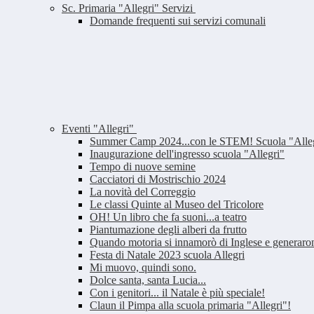
Sc. Primaria "Allegri" Servizi
Domande frequenti sui servizi comunali
Eventi "Allegri"
Summer Camp 2024...con le STEM! Scuola "Alle
Inaugurazione dell'ingresso scuola "Allegri"
Tempo di nuove semine
Cacciatori di Mostrischio 2024
La novità del Correggio
Le classi Quinte al Museo del Tricolore
OH! Un libro che fa suoni...a teatro
Piantumazione degli alberi da frutto
Quando motoria si innamorò di Inglese e generar
Festa di Natale 2023 scuola Allegri
Mi muovo, quindi sono.
Dolce santa, santa Lucia...
Con i genitori... il Natale è più speciale!
Claun il Pimpa alla scuola primaria "Allegri"!