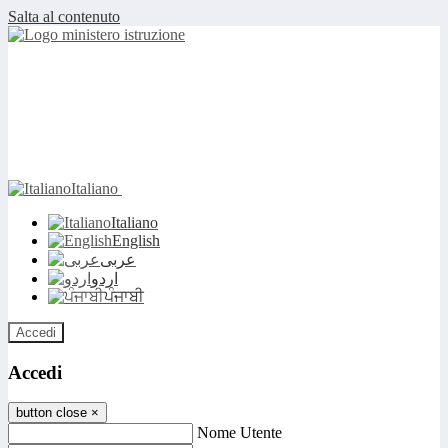
Salta al contenuto
Italiano
Italiano
English
عربى
اردو
ਪੰਜਾਬੀ
Accedi
Accedi
button close
×
Nome Utente