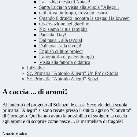
La ...video festa di Natale!
Santa Lucia in visita alla scuola "Allegri"
Chi trova un fungo, trova un tesoro!
Quando il druido incontra la strega: Halloween
Osservazione nel giardino
Noi siamo la tua famiglia
Pancake Day!
Dal mais... alla tavola!
Dall'uva... alla tavola!
English culture project
Laboratorio di paleontologia
Visita alla fattoria didattica
Iniziative
Sc. Primaria "Antonio Allegri" Un Po' di Storia
Sc. Primaria "Antonio Allegri" Spazi
A caccia ... di aromi!
All'interno del progetto di Scienze, le classi Seconde della scuola
primaria "Allegri" si sono recate presso l'istituto agrario "Convitto"
di Correggio. Qui hanno avuto la possibilità di svolgere la caccia
agli aromi e di scoprire come nasce ... la marmellata di fragole!
A caccia di odori