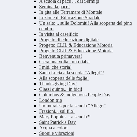
A scuola di pace ... dal Sermig!
Semina la pace!
In gita alle Terramare di Montale
Lezione di Educazione Stradale
Un salto... sulle Dolomiti! Alla scoperta del pino
cembro
In visita al caseificio
Progetto di educazione digitale
Progetto CLIL & Educazione Motoria
Progetto CLIL & Educazione Motoria
Benvenuta primavera!
C'era una volta...una fiaba
I miti, che storia!
Santa Lucia alla scuola "Allegri"!
Alla scoperta delle foglie!
Thanksgiving Day!
Classi quinte... in bici!
Columbus & Indigenous People Day
London trip
Un murales per la scuola "Allegri"
Frazioni... sul filo!
Mary Poppins... a scuola?!
Saint Patrick's Day
Acqua a colori
Suoni e vibrazioni