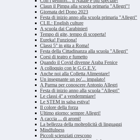
Con i genitori... il Natale è più speciale!
Claun il Pimpa alla scuola primaria "Allegri"!
Giornata del Dono 2023
Festa di inizio anno alla scuola primaria "Allegri"
CLIL: English culture
A scuola dai Carabinieri
Tempo di gite, tempo di scoperta!
Eureka! Funziona!
Classi 5° in gita a Roma!
Festa della Cittadinanza alla scuola "Allegri"
Corsi di teatro e fumetto
Quando il Covid divenne Araba Fenice
A colloquio con le G.G.E.V.
Anche noi alla Colletta Alimentare!
Un insegnante un po'... impalato!
A Parma per conoscere Antonio Allegri
Festa di inizio anno alla scuola "Allegri"
Le classi 4° a vendemmiare!
Le STEM in salsa estiva!
Il colore della forza
Ultimo giorno: sempre Allegri!
A caccia ... di aromi!
La bellezza della molteplicità di linguaggi
Mindfulness
Piccoli scienziati crescono