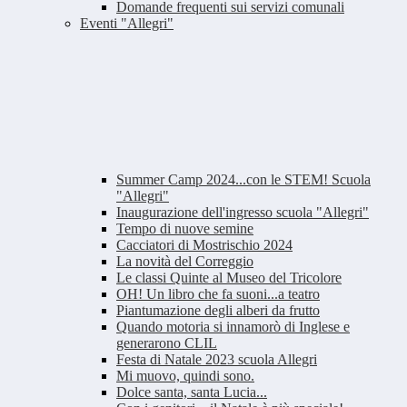
Domande frequenti sui servizi comunali
Eventi "Allegri"
Summer Camp 2024...con le STEM! Scuola
"Allegri"
Inaugurazione dell'ingresso scuola "Allegri"
Tempo di nuove semine
Cacciatori di Mostrischio 2024
La novità del Correggio
Le classi Quinte al Museo del Tricolore
OH! Un libro che fa suoni...a teatro
Piantumazione degli alberi da frutto
Quando motoria si innamorò di Inglese e
generarono CLIL
Festa di Natale 2023 scuola Allegri
Mi muovo, quindi sono.
Dolce santa, santa Lucia...