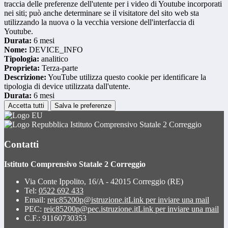
traccia delle preferenze dell'utente per i video di Youtube incorporati
nei siti; può anche determinare se il visitatore del sito web sta
utilizzando la nuova o la vecchia versione dell'interfaccia di
Youtube.
Durata:
6 mesi
Nome:
DEVICE_INFO
Tipologia:
analitico
Proprieta:
Terza-parte
Descrizione:
YouTube utilizza questo cookie per identificare la
tipologia di device utilizzata dall'utente.
Durata:
6 mesi
Accetta tutti
Salva le preferenze
Istituto Comprensivo Statale 2 Correggio
Contatti
Istituto Comprensivo Statale 2 Correggio
Via Conte Ippolito, 16/A - 42015 Correggio (RE)
Tel:
0522 692 433
Email:
reic85200p@istruzione.it
Link per inviare una mail
PEC:
reic85200p@pec.istruzione.it
Link per inviare una mail
C.F.: 91160730353