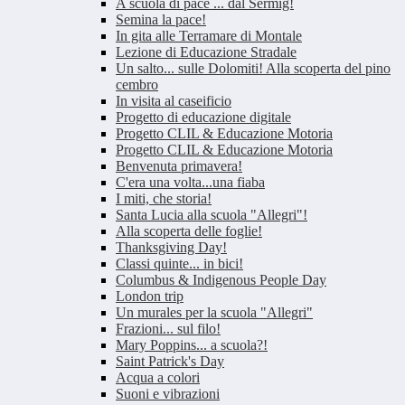
A scuola di pace ... dal Sermig!
Semina la pace!
In gita alle Terramare di Montale
Lezione di Educazione Stradale
Un salto... sulle Dolomiti! Alla scoperta del pino
cembro
In visita al caseificio
Progetto di educazione digitale
Progetto CLIL & Educazione Motoria
Progetto CLIL & Educazione Motoria
Benvenuta primavera!
C'era una volta...una fiaba
I miti, che storia!
Santa Lucia alla scuola "Allegri"!
Alla scoperta delle foglie!
Thanksgiving Day!
Classi quinte... in bici!
Columbus & Indigenous People Day
London trip
Un murales per la scuola "Allegri"
Frazioni... sul filo!
Mary Poppins... a scuola?!
Saint Patrick's Day
Acqua a colori
Suoni e vibrazioni