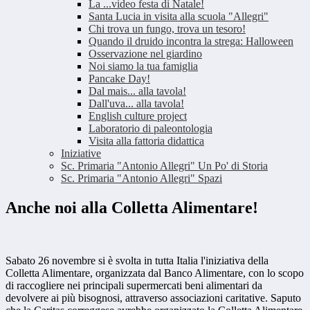
La ...video festa di Natale!
Santa Lucia in visita alla scuola "Allegri"
Chi trova un fungo, trova un tesoro!
Quando il druido incontra la strega: Halloween
Osservazione nel giardino
Noi siamo la tua famiglia
Pancake Day!
Dal mais... alla tavola!
Dall'uva... alla tavola!
English culture project
Laboratorio di paleontologia
Visita alla fattoria didattica
Iniziative
Sc. Primaria "Antonio Allegri" Un Po' di Storia
Sc. Primaria "Antonio Allegri" Spazi
Anche noi alla Colletta Alimentare!
Sabato 26 novembre si è svolta in tutta Italia l'iniziativa della
Colletta Alimentare, organizzata dal Banco Alimentare, con lo scopo
di raccogliere nei principali supermercati beni alimentari da
devolvere ai più bisognosi, attraverso associazioni caritative. Saputo