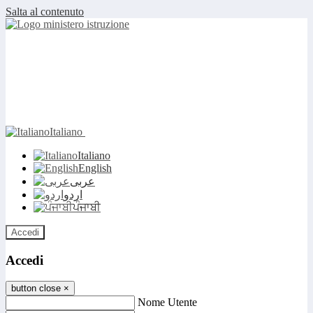
Salta al contenuto
Italiano
Italiano
English
عربى
اردو
ਪੰਜਾਬੀ
Accedi
Accedi
button close
×
Nome Utente