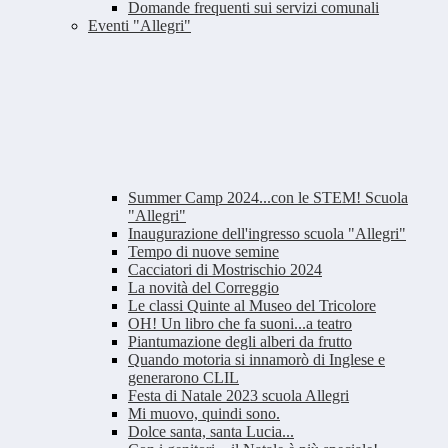
Domande frequenti sui servizi comunali
Eventi "Allegri"
Summer Camp 2024...con le STEM! Scuola
"Allegri"
Inaugurazione dell'ingresso scuola "Allegri"
Tempo di nuove semine
Cacciatori di Mostrischio 2024
La novità del Correggio
Le classi Quinte al Museo del Tricolore
OH! Un libro che fa suoni...a teatro
Piantumazione degli alberi da frutto
Quando motoria si innamorò di Inglese e
generarono CLIL
Festa di Natale 2023 scuola Allegri
Mi muovo, quindi sono.
Dolce santa, santa Lucia...