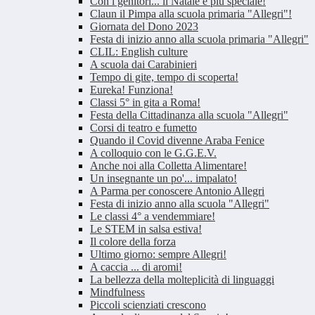
Con i genitori... il Natale è più speciale!
Claun il Pimpa alla scuola primaria "Allegri"!
Giornata del Dono 2023
Festa di inizio anno alla scuola primaria "Allegri"
CLIL: English culture
A scuola dai Carabinieri
Tempo di gite, tempo di scoperta!
Eureka! Funziona!
Classi 5° in gita a Roma!
Festa della Cittadinanza alla scuola "Allegri"
Corsi di teatro e fumetto
Quando il Covid divenne Araba Fenice
A colloquio con le G.G.E.V.
Anche noi alla Colletta Alimentare!
Un insegnante un po'... impalato!
A Parma per conoscere Antonio Allegri
Festa di inizio anno alla scuola "Allegri"
Le classi 4° a vendemmiare!
Le STEM in salsa estiva!
Il colore della forza
Ultimo giorno: sempre Allegri!
A caccia ... di aromi!
La bellezza della molteplicità di linguaggi
Mindfulness
Piccoli scienziati crescono