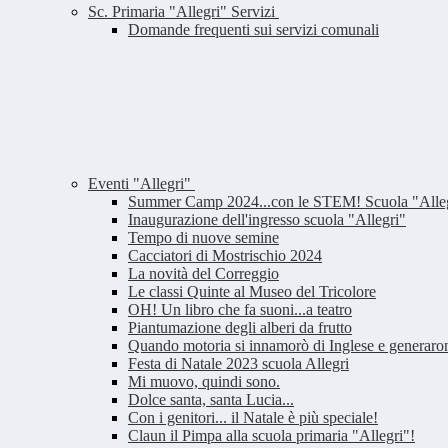
Sc. Primaria "Allegri" Servizi
Domande frequenti sui servizi comunali
Eventi "Allegri"
Summer Camp 2024...con le STEM! Scuola "Alle
Inaugurazione dell'ingresso scuola "Allegri"
Tempo di nuove semine
Cacciatori di Mostrischio 2024
La novità del Correggio
Le classi Quinte al Museo del Tricolore
OH! Un libro che fa suoni...a teatro
Piantumazione degli alberi da frutto
Quando motoria si innamorò di Inglese e generar
Festa di Natale 2023 scuola Allegri
Mi muovo, quindi sono.
Dolce santa, santa Lucia...
Con i genitori... il Natale è più speciale!
Claun il Pimpa alla scuola primaria "Allegri"!