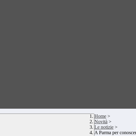
Home
>
Novità
>
Le notizie
>
A Parma per conoscer