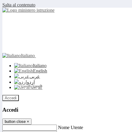
Salta al contenuto
Italiano
Italiano
English
عربى
اردو
ਪੰਜਾਬੀ
Accedi
Accedi
button close
×
Nome Utente