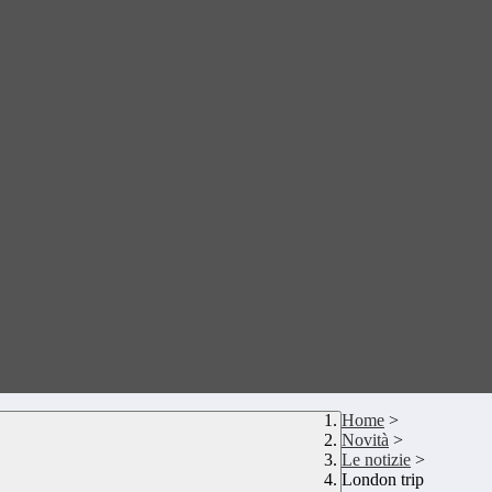
Home
>
Novità
>
Le notizie
>
London trip