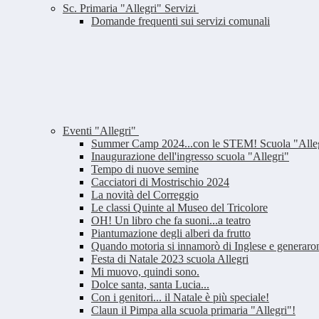
Sc. Primaria "Allegri" Servizi
Domande frequenti sui servizi comunali
Eventi "Allegri"
Summer Camp 2024...con le STEM! Scuola "Alle
Inaugurazione dell'ingresso scuola "Allegri"
Tempo di nuove semine
Cacciatori di Mostrischio 2024
La novità del Correggio
Le classi Quinte al Museo del Tricolore
OH! Un libro che fa suoni...a teatro
Piantumazione degli alberi da frutto
Quando motoria si innamorò di Inglese e generar
Festa di Natale 2023 scuola Allegri
Mi muovo, quindi sono.
Dolce santa, santa Lucia...
Con i genitori... il Natale è più speciale!
Claun il Pimpa alla scuola primaria "Allegri"!