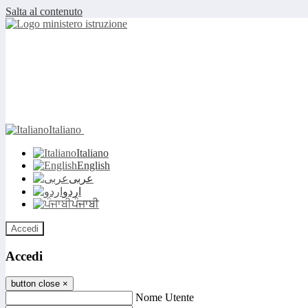
Salta al contenuto
Italiano
Italiano
English
عربى
اردو
ਪੰਜਾਬੀ
Accedi
Accedi
button close
×
Nome Utente