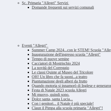
Sc. Primaria "Allegri" Servizi
Domande frequenti sui servizi comunali
Eventi "Allegri"
Summer Camp 2024...con le STEM! Scuola "Alle
Inaugurazione dell'ingresso scuola "Allegri"
Tempo di nuove semine
Cacciatori di Mostrischio 2024
La novità del Correggio
Le classi Quinte al Museo del Tricolore
OH! Un libro che fa suoni...a teatro
Piantumazione degli alberi da frutto
Quando motoria si innamorò di Inglese e generar
Festa di Natale 2023 scuola Allegri
Mi muovo, quindi sono.
Dolce santa, santa Lucia...
Con i genitori... il Natale è più speciale!
Claun il Pimpa alla scuola primaria "Allegri"!