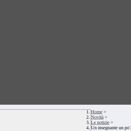
Home
>
Novità
>
Le notizie
>
Un insegnante un po'.