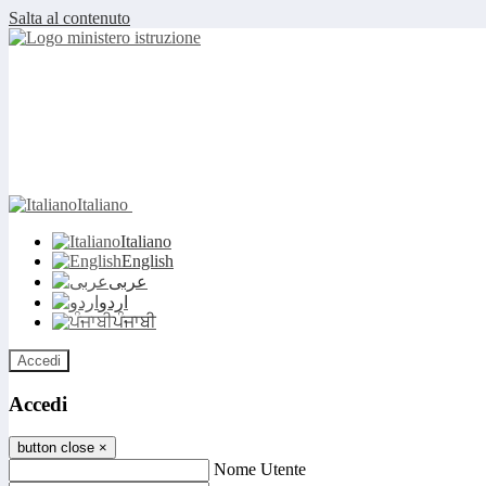
Salta al contenuto
Italiano
Italiano
English
عربى
اردو
ਪੰਜਾਬੀ
Accedi
Accedi
button close
×
Nome Utente