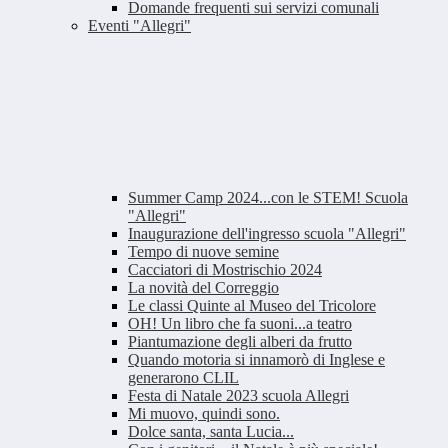
Domande frequenti sui servizi comunali
Eventi "Allegri"
Summer Camp 2024...con le STEM! Scuola
"Allegri"
Inaugurazione dell'ingresso scuola "Allegri"
Tempo di nuove semine
Cacciatori di Mostrischio 2024
La novità del Correggio
Le classi Quinte al Museo del Tricolore
OH! Un libro che fa suoni...a teatro
Piantumazione degli alberi da frutto
Quando motoria si innamorò di Inglese e
generarono CLIL
Festa di Natale 2023 scuola Allegri
Mi muovo, quindi sono.
Dolce santa, santa Lucia...