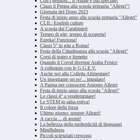
Con i genitori... il Natale è più speciale!
Claun il Pimpa alla scuola primaria "Allegri"!
Giornata del Dono 2023
Festa di inizio anno alla scuola primaria "Allegri"
CLIL: English culture
A scuola dai Carabinieri
Tempo di gite, tempo di scoperta!
Eureka! Funziona!
Classi 5° in gita a Roma!
Festa della Cittadinanza alla scuola "Allegri"
Corsi di teatro e fumetto
Quando il Covid divenne Araba Fenice
A colloquio con le G.G.E.V.
Anche noi alla Colletta Alimentare!
Un insegnante un po'... impalato!
A Parma per conoscere Antonio Allegri
Festa di inizio anno alla scuola "Allegri"
Le classi 4° a vendemmiare!
Le STEM in salsa estiva!
Il colore della forza
Ultimo giorno: sempre Allegri!
A caccia ... di aromi!
La bellezza della molteplicità di linguaggi
Mindfulness
Piccoli scienziati crescono