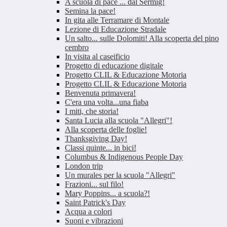
A scuola di pace ... dal Sermig!
Semina la pace!
In gita alle Terramare di Montale
Lezione di Educazione Stradale
Un salto... sulle Dolomiti! Alla scoperta del pino
cembro
In visita al caseificio
Progetto di educazione digitale
Progetto CLIL & Educazione Motoria
Progetto CLIL & Educazione Motoria
Benvenuta primavera!
C'era una volta...una fiaba
I miti, che storia!
Santa Lucia alla scuola "Allegri"!
Alla scoperta delle foglie!
Thanksgiving Day!
Classi quinte... in bici!
Columbus & Indigenous People Day
London trip
Un murales per la scuola "Allegri"
Frazioni... sul filo!
Mary Poppins... a scuola?!
Saint Patrick's Day
Acqua a colori
Suoni e vibrazioni