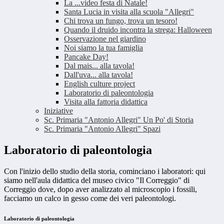
La ...video festa di Natale!
Santa Lucia in visita alla scuola "Allegri"
Chi trova un fungo, trova un tesoro!
Quando il druido incontra la strega: Halloween
Osservazione nel giardino
Noi siamo la tua famiglia
Pancake Day!
Dal mais... alla tavola!
Dall'uva... alla tavola!
English culture project
Laboratorio di paleontologia
Visita alla fattoria didattica
Iniziative
Sc. Primaria "Antonio Allegri" Un Po' di Storia
Sc. Primaria "Antonio Allegri" Spazi
Laboratorio di paleontologia
Con l'inizio dello studio della storia, cominciano i laboratori: qui
siamo nell'aula didattica del museo civico "Il Correggio" di
Correggio dove, dopo aver analizzato al microscopio i fossili,
facciamo un calco in gesso come dei veri paleontologi.
Laboratorio di paleontologia