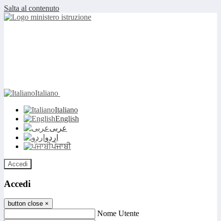
Salta al contenuto
Italiano
Italiano
English
عربى
اردو
ਪੰਜਾਬੀ
Accedi
Accedi
button close
×
Nome Utente