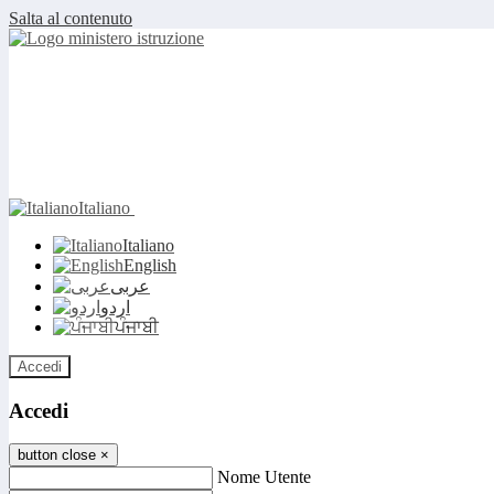
Salta al contenuto
Italiano
Italiano
English
عربى
اردو
ਪੰਜਾਬੀ
Accedi
Accedi
button close
×
Nome Utente