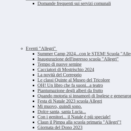
Domande frequenti sui servizi comunali
Eventi "Allegri"
Summer Camp 2024...con le STEM! Scuola "Alle
Inaugurazione dell'ingresso scuola "Allegri"
Tempo di nuove semine
Cacciatori di Mostrischio 2024
La novità del Correggio
Le classi Quinte al Museo del Tricolore
OH! Un libro che fa suoni...a teatro
Piantumazione degli alberi da frutto
Quando motoria si innamorò di Inglese e generar
Festa di Natale 2023 scuola Allegri
Mi muovo, quindi sono.
Dolce santa, santa Lucia...
Con i genitori... il Natale è più speciale!
Claun il Pimpa alla scuola primaria "Allegri"!
Giornata del Dono 2023