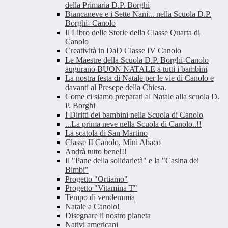
della Primaria D.P. Borghi
Biancaneve e i Sette Nani... nella Scuola D.P.
Borghi- Canolo
Il Libro delle Storie della Classe Quarta di
Canolo
Creatività in DaD Classe IV Canolo
Le Maestre della Scuola D.P. Borghi-Canolo
augurano BUON NATALE a tutti i bambini
La nostra festa di Natale per le vie di Canolo e
davanti al Presepe della Chiesa.
Come ci siamo preparati al Natale alla scuola D.
P. Borghi
I Diritti dei bambini nella Scuola di Canolo
...La prima neve nella Scuola di Canolo..!!
La scatola di San Martino
Classe II Canolo, Mini Abaco
Andrà tutto bene!!!
Il "Pane della solidarietà" e la "Casina dei
Bimbi"
Progetto "Ortiamo"
Progetto "Vitamina T"
Tempo di vendemmia
Natale a Canolo!
Disegnare il nostro pianeta
Nativi americani