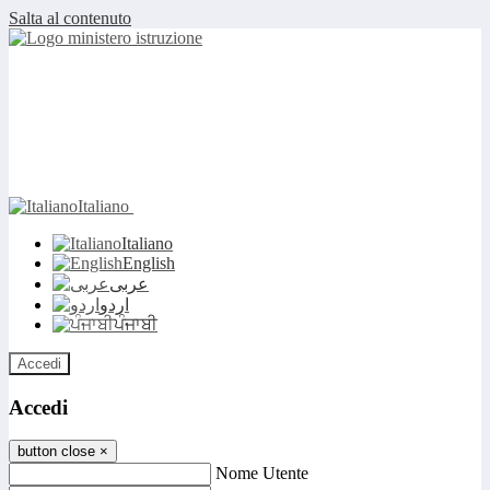
Salta al contenuto
Italiano
Italiano
English
عربى
اردو
ਪੰਜਾਬੀ
Accedi
Accedi
button close
×
Nome Utente