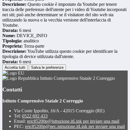
Descrizione:
Questo cookie è impostato da Youtube per tenere
traccia delle preferenze dell'utente per i video di Youtube incorporati
nei siti; può anche determinare se il visitatore del sito web sta
utilizzando la nuova o la vecchia versione dell'interfaccia di
Youtube.
Durata:
6 mesi
Nome:
DEVICE_INFO
Tipologia:
analitico
Proprieta:
Terza-parte
Descrizione:
YouTube utilizza questo cookie per identificare la
tipologia di device utilizzata dall'utente.
Durata:
6 mesi
Accetta tutti
Salva le preferenze
Istituto Comprensivo Statale 2 Correggio
Contatti
Istituto Comprensivo Statale 2 Correggio
Via Conte Ippolito, 16/A - 42015 Correggio (RE)
Tel:
0522 692 433
Email:
reic85200p@istruzione.it
Link per inviare una mail
PEC:
reic85200p@pec.istruzione.it
Link per inviare una mail