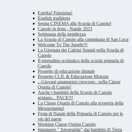
Eureka! Funziona!
English traditions
Serata CINEMA alla Scuola di Canolo!
Canolo in festa - Natale 2023
Settimana della gentilezza
La Scuola di Canolo alla camminata di San Luca
Welcome To The Jungle!!!
La Giornata dei Calzini Spaiati nella Scuola di
Canolo
Il giornalino scolastico della scuola primaria di
Canolo
Progetto di educazione digitale
Progetto CLIL & Educazione Motoria
...Giovani amanuensi crescono.. nella Classe
Quinta di Canolo!
Anche i bambini della Scuola di Canolo
gridano... PACE!!!
La Classe Quarta di Canolo alla scoperta della
Mesopotamia!
Festa di Natale della Primaria di Canolo per le
vie del paese
Working Classe Quinta Canolo
Istantanee " fotografate" dai bambini di Terza