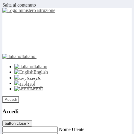
Salta al contenuto
Italiano
Italiano
English
عربى
اردو
ਪੰਜਾਬੀ
Accedi
Accedi
button close
×
Nome Utente