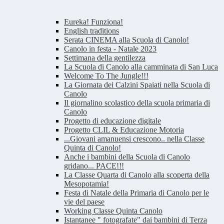
Eureka! Funziona!
English traditions
Serata CINEMA alla Scuola di Canolo!
Canolo in festa - Natale 2023
Settimana della gentilezza
La Scuola di Canolo alla camminata di San Luca
Welcome To The Jungle!!!
La Giornata dei Calzini Spaiati nella Scuola di
Canolo
Il giornalino scolastico della scuola primaria di
Canolo
Progetto di educazione digitale
Progetto CLIL & Educazione Motoria
...Giovani amanuensi crescono.. nella Classe
Quinta di Canolo!
Anche i bambini della Scuola di Canolo
gridano... PACE!!!
La Classe Quarta di Canolo alla scoperta della
Mesopotamia!
Festa di Natale della Primaria di Canolo per le
vie del paese
Working Classe Quinta Canolo
Istantanee " fotografate" dai bambini di Terza