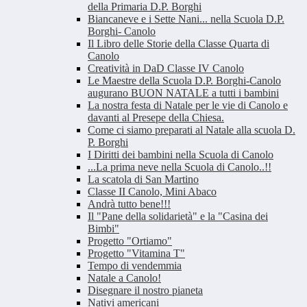
della Primaria D.P. Borghi
Biancaneve e i Sette Nani... nella Scuola D.P.
Borghi- Canolo
Il Libro delle Storie della Classe Quarta di
Canolo
Creatività in DaD Classe IV Canolo
Le Maestre della Scuola D.P. Borghi-Canolo
augurano BUON NATALE a tutti i bambini
La nostra festa di Natale per le vie di Canolo e
davanti al Presepe della Chiesa.
Come ci siamo preparati al Natale alla scuola D.
P. Borghi
I Diritti dei bambini nella Scuola di Canolo
...La prima neve nella Scuola di Canolo..!!
La scatola di San Martino
Classe II Canolo, Mini Abaco
Andrà tutto bene!!!
Il "Pane della solidarietà" e la "Casina dei
Bimbi"
Progetto "Ortiamo"
Progetto "Vitamina T"
Tempo di vendemmia
Natale a Canolo!
Disegnare il nostro pianeta
Nativi americani