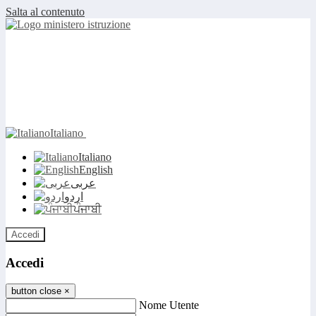
Salta al contenuto
Italiano
Italiano
English
عربى
اردو
ਪੰਜਾਬੀ
Accedi
Accedi
button close
×
Nome Utente