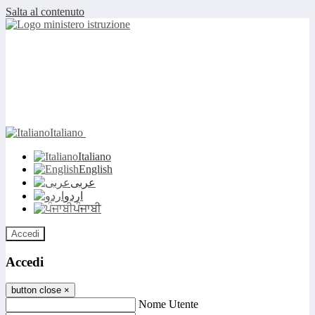
Salta al contenuto
Italiano
Italiano
English
عربى
اردو
ਪੰਜਾਬੀ
Accedi
Accedi
button close
×
Nome Utente