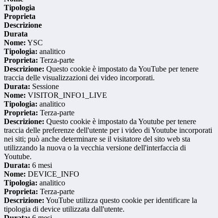
Tipologia
Proprieta
Descrizione
Durata
Nome:
YSC
Tipologia:
analitico
Proprieta:
Terza-parte
Descrizione:
Questo cookie è impostato da YouTube per tenere
traccia delle visualizzazioni dei video incorporati.
Durata:
Sessione
Nome:
VISITOR_INFO1_LIVE
Tipologia:
analitico
Proprieta:
Terza-parte
Descrizione:
Questo cookie è impostato da Youtube per tenere
traccia delle preferenze dell'utente per i video di Youtube incorporati
nei siti; può anche determinare se il visitatore del sito web sta
utilizzando la nuova o la vecchia versione dell'interfaccia di
Youtube.
Durata:
6 mesi
Nome:
DEVICE_INFO
Tipologia:
analitico
Proprieta:
Terza-parte
Descrizione:
YouTube utilizza questo cookie per identificare la
tipologia di device utilizzata dall'utente.
Durata:
6 mesi