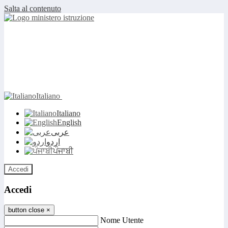
Salta al contenuto
Italiano
Italiano
English
عربى
اردو
ਪੰਜਾਬੀ
Accedi
Accedi
button close
×
Nome Utente