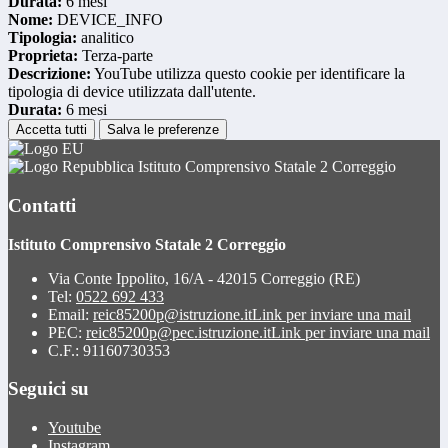
Durata:
6 mesi
Nome:
DEVICE_INFO
Tipologia:
analitico
Proprieta:
Terza-parte
Descrizione:
YouTube utilizza questo cookie per identificare la
tipologia di device utilizzata dall'utente.
Durata:
6 mesi
Accetta tutti
Salva le preferenze
Istituto Comprensivo Statale 2 Correggio
Contatti
Istituto Comprensivo Statale 2 Correggio
Via Conte Ippolito, 16/A - 42015 Correggio (RE)
Tel:
0522 692 433
Email:
reic85200p@istruzione.it
Link per inviare una mail
PEC:
reic85200p@pec.istruzione.it
Link per inviare una mail
C.F.: 91160730353
Seguici su
Youtube
Instagram