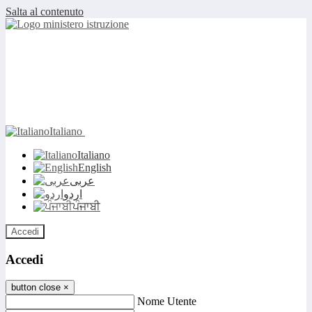
Salta al contenuto
Italiano
Italiano
English
عربى
اردو
ਪੰਜਾਬੀ
Accedi
Accedi
button close
×
Nome Utente