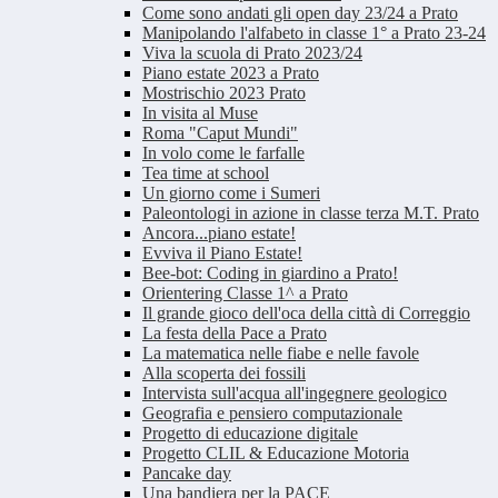
Come sono andati gli open day 23/24 a Prato
Manipolando l'alfabeto in classe 1° a Prato 23-24
Viva la scuola di Prato 2023/24
Piano estate 2023 a Prato
Mostrischio 2023 Prato
In visita al Muse
Roma "Caput Mundi"
In volo come le farfalle
Tea time at school
Un giorno come i Sumeri
Paleontologi in azione in classe terza M.T. Prato
Ancora...piano estate!
Evviva il Piano Estate!
Bee-bot: Coding in giardino a Prato!
Orientering Classe 1^ a Prato
Il grande gioco dell'oca della città di Correggio
La festa della Pace a Prato
La matematica nelle fiabe e nelle favole
Alla scoperta dei fossili
Intervista sull'acqua all'ingegnere geologico
Geografia e pensiero computazionale
Progetto di educazione digitale
Progetto CLIL & Educazione Motoria
Pancake day
Una bandiera per la PACE