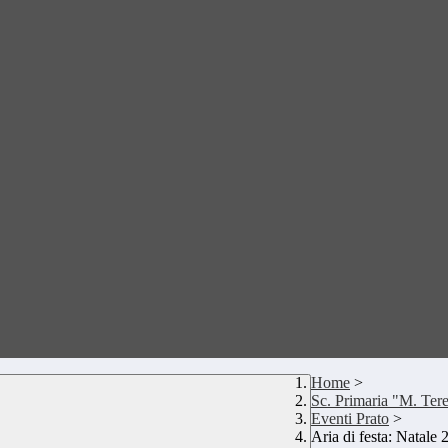
Home
>
Sc. Primaria "M. Tere
Eventi Prato
>
Aria di festa: Natale