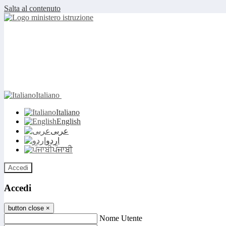
Salta al contenuto
Italiano
Italiano
English
عربى
اردو
ਪੰਜਾਬੀ
Accedi
Accedi
button close
×
Nome Utente