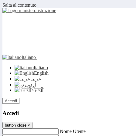
Salta al contenuto
Italiano
Italiano
English
عربى
اردو
ਪੰਜਾਬੀ
Accedi
Accedi
button close
×
Nome Utente