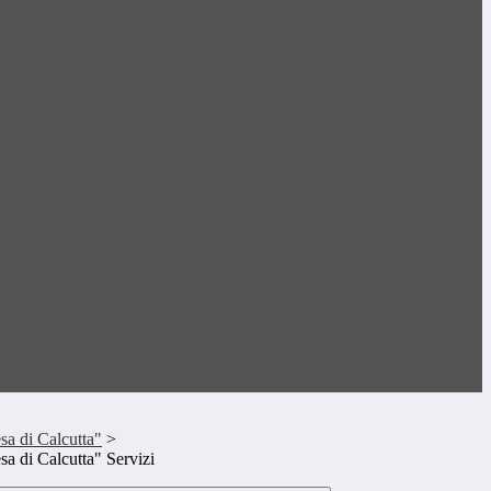
sa di Calcutta"
>
sa di Calcutta" Servizi