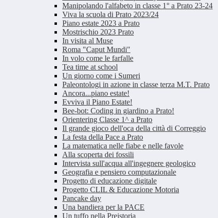
Manipolando l'alfabeto in classe 1° a Prato 23-24
Viva la scuola di Prato 2023/24
Piano estate 2023 a Prato
Mostrischio 2023 Prato
In visita al Muse
Roma "Caput Mundi"
In volo come le farfalle
Tea time at school
Un giorno come i Sumeri
Paleontologi in azione in classe terza M.T. Prato
Ancora...piano estate!
Evviva il Piano Estate!
Bee-bot: Coding in giardino a Prato!
Orientering Classe 1^ a Prato
Il grande gioco dell'oca della città di Correggio
La festa della Pace a Prato
La matematica nelle fiabe e nelle favole
Alla scoperta dei fossili
Intervista sull'acqua all'ingegnere geologico
Geografia e pensiero computazionale
Progetto di educazione digitale
Progetto CLIL & Educazione Motoria
Pancake day
Una bandiera per la PACE
Un tuffo nella Preistoria