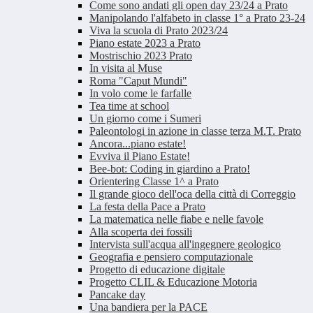
Come sono andati gli open day 23/24 a Prato
Manipolando l'alfabeto in classe 1° a Prato 23-24
Viva la scuola di Prato 2023/24
Piano estate 2023 a Prato
Mostrischio 2023 Prato
In visita al Muse
Roma "Caput Mundi"
In volo come le farfalle
Tea time at school
Un giorno come i Sumeri
Paleontologi in azione in classe terza M.T. Prato
Ancora...piano estate!
Evviva il Piano Estate!
Bee-bot: Coding in giardino a Prato!
Orientering Classe 1^ a Prato
Il grande gioco dell'oca della città di Correggio
La festa della Pace a Prato
La matematica nelle fiabe e nelle favole
Alla scoperta dei fossili
Intervista sull'acqua all'ingegnere geologico
Geografia e pensiero computazionale
Progetto di educazione digitale
Progetto CLIL & Educazione Motoria
Pancake day
Una bandiera per la PACE