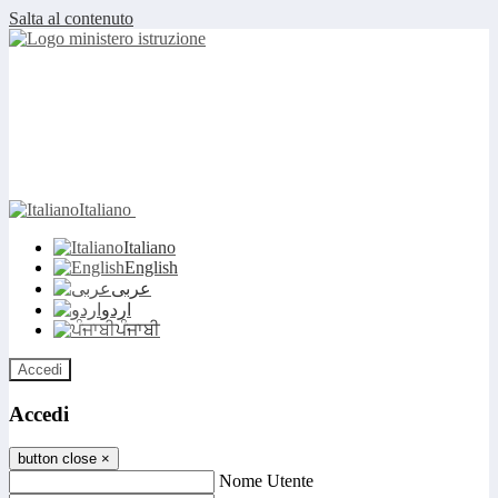
Salta al contenuto
Italiano
Italiano
English
عربى
اردو
ਪੰਜਾਬੀ
Accedi
Accedi
button close
×
Nome Utente