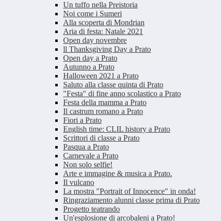
Un tuffo nella Preistoria
Noi come i Sumeri
Alla scoperta di Mondrian
Aria di festa: Natale 2021
Open day novembre
ll Thanksgiving Day a Prato
Open day a Prato
Autunno a Prato
Halloween 2021 a Prato
Saluto alla classe quinta di Prato
"Festa" di fine anno scolastico a Prato
Festa della mamma a Prato
Il castrum romano a Prato
Fiori a Prato
English time: CLIL history a Prato
Scrittori di classe a Prato
Pasqua a Prato
Carnevale a Prato
Non solo selfie!
Arte e immagine & musica a Prato.
Il vulcano
La mostra "Portrait of Innocence" in onda!
Ringraziamento alunni classe prima di Prato
Progetto teatrando
Un'esplosione di arcobaleni a Prato!