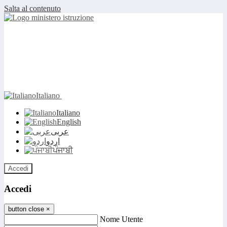
Salta al contenuto
Italiano
Italiano
English
عربى
اردو
ਪੰਜਾਬੀ
Accedi
Accedi
button close
×
Nome Utente