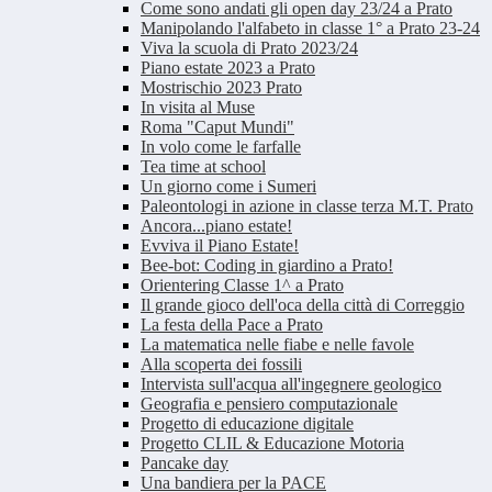
Come sono andati gli open day 23/24 a Prato
Manipolando l'alfabeto in classe 1° a Prato 23-24
Viva la scuola di Prato 2023/24
Piano estate 2023 a Prato
Mostrischio 2023 Prato
In visita al Muse
Roma "Caput Mundi"
In volo come le farfalle
Tea time at school
Un giorno come i Sumeri
Paleontologi in azione in classe terza M.T. Prato
Ancora...piano estate!
Evviva il Piano Estate!
Bee-bot: Coding in giardino a Prato!
Orientering Classe 1^ a Prato
Il grande gioco dell'oca della città di Correggio
La festa della Pace a Prato
La matematica nelle fiabe e nelle favole
Alla scoperta dei fossili
Intervista sull'acqua all'ingegnere geologico
Geografia e pensiero computazionale
Progetto di educazione digitale
Progetto CLIL & Educazione Motoria
Pancake day
Una bandiera per la PACE