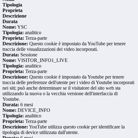
Tipologia
Proprieta
Descrizione
Durata
Nome:
YSC
Tipologia:
analitico
Proprieta:
Terza-parte
Descrizione:
Questo cookie è impostato da YouTube per tenere
traccia delle visualizzazioni dei video incorporati.
Durata:
Sessione
Nome:
VISITOR_INFO1_LIVE
Tipologia:
analitico
Proprieta:
Terza-parte
Descrizione:
Questo cookie è impostato da Youtube per tenere
traccia delle preferenze dell'utente per i video di Youtube incorporati
nei siti; può anche determinare se il visitatore del sito web sta
utilizzando la nuova o la vecchia versione dell'interfaccia di
Youtube.
Durata:
6 mesi
Nome:
DEVICE_INFO
Tipologia:
analitico
Proprieta:
Terza-parte
Descrizione:
YouTube utilizza questo cookie per identificare la
tipologia di device utilizzata dall'utente.
Durata:
6 mesi