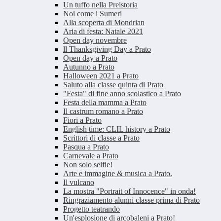
Un tuffo nella Preistoria
Noi come i Sumeri
Alla scoperta di Mondrian
Aria di festa: Natale 2021
Open day novembre
ll Thanksgiving Day a Prato
Open day a Prato
Autunno a Prato
Halloween 2021 a Prato
Saluto alla classe quinta di Prato
"Festa" di fine anno scolastico a Prato
Festa della mamma a Prato
Il castrum romano a Prato
Fiori a Prato
English time: CLIL history a Prato
Scrittori di classe a Prato
Pasqua a Prato
Carnevale a Prato
Non solo selfie!
Arte e immagine & musica a Prato.
Il vulcano
La mostra "Portrait of Innocence" in onda!
Ringraziamento alunni classe prima di Prato
Progetto teatrando
Un'esplosione di arcobaleni a Prato!