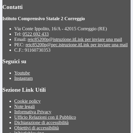
Contatti
Istituto Comprensivo Statale 2 Correggio
Via Conte Ippolito, 16/A - 42015 Correggio (RE)
Tel:
0522 692 433
Email:
reic85200p@istruzione.it
Link per inviare una mail
PEC:
reic85200p@pec.istruzione.it
Link per inviare una mail
C.F.: 91160730353
Seguici su
Youtube
Instagram
Sezione Link Utili
Cookie policy
Note legali
Informativa Privacy
Ufficio Relazioni con il Pubblico
Dichiarazione di accessibilità
Obiettivi di accessibilità