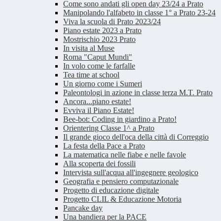
Come sono andati gli open day 23/24 a Prato
Manipolando l'alfabeto in classe 1° a Prato 23-24
Viva la scuola di Prato 2023/24
Piano estate 2023 a Prato
Mostrischio 2023 Prato
In visita al Muse
Roma "Caput Mundi"
In volo come le farfalle
Tea time at school
Un giorno come i Sumeri
Paleontologi in azione in classe terza M.T. Prato
Ancora...piano estate!
Evviva il Piano Estate!
Bee-bot: Coding in giardino a Prato!
Orientering Classe 1^ a Prato
Il grande gioco dell'oca della città di Correggio
La festa della Pace a Prato
La matematica nelle fiabe e nelle favole
Alla scoperta dei fossili
Intervista sull'acqua all'ingegnere geologico
Geografia e pensiero computazionale
Progetto di educazione digitale
Progetto CLIL & Educazione Motoria
Pancake day
Una bandiera per la PACE