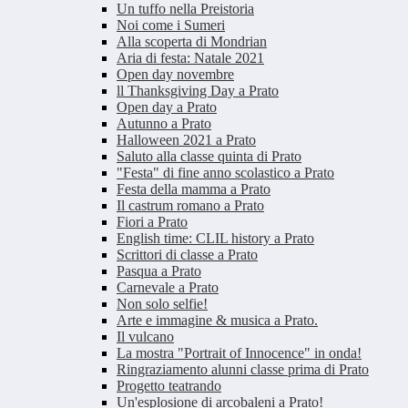
Un tuffo nella Preistoria
Noi come i Sumeri
Alla scoperta di Mondrian
Aria di festa: Natale 2021
Open day novembre
ll Thanksgiving Day a Prato
Open day a Prato
Autunno a Prato
Halloween 2021 a Prato
Saluto alla classe quinta di Prato
"Festa" di fine anno scolastico a Prato
Festa della mamma a Prato
Il castrum romano a Prato
Fiori a Prato
English time: CLIL history a Prato
Scrittori di classe a Prato
Pasqua a Prato
Carnevale a Prato
Non solo selfie!
Arte e immagine & musica a Prato.
Il vulcano
La mostra "Portrait of Innocence" in onda!
Ringraziamento alunni classe prima di Prato
Progetto teatrando
Un'esplosione di arcobaleni a Prato!