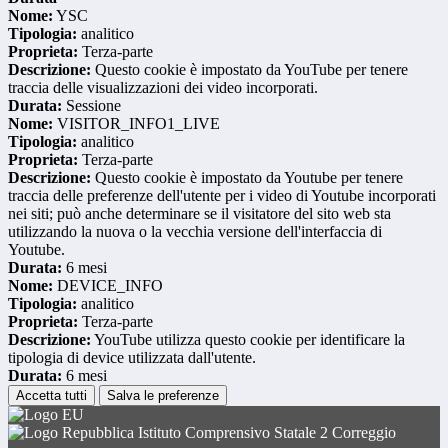
Nome:
YSC
Tipologia:
analitico
Proprieta:
Terza-parte
Descrizione:
Questo cookie è impostato da YouTube per tenere
traccia delle visualizzazioni dei video incorporati.
Durata:
Sessione
Nome:
VISITOR_INFO1_LIVE
Tipologia:
analitico
Proprieta:
Terza-parte
Descrizione:
Questo cookie è impostato da Youtube per tenere
traccia delle preferenze dell'utente per i video di Youtube incorporati
nei siti; può anche determinare se il visitatore del sito web sta
utilizzando la nuova o la vecchia versione dell'interfaccia di
Youtube.
Durata:
6 mesi
Nome:
DEVICE_INFO
Tipologia:
analitico
Proprieta:
Terza-parte
Descrizione:
YouTube utilizza questo cookie per identificare la
tipologia di device utilizzata dall'utente.
Durata:
6 mesi
Accetta tutti
Salva le preferenze
Istituto Comprensivo Statale 2 Correggio