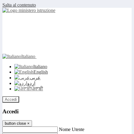
Salta al contenuto
Italiano
Italiano
English
عربى
اردو
ਪੰਜਾਬੀ
Accedi
Accedi
button close
×
Nome Utente