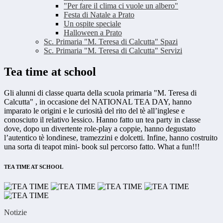
"Per fare il clima ci vuole un albero"
Festa di Natale a Prato
Un ospite speciale
Halloween a Prato
Sc. Primaria "M. Teresa di Calcutta" Spazi
Sc. Primaria "M. Teresa di Calcutta" Servizi
Tea time at school
Gli alunni di classe quarta della scuola primaria "M. Teresa di
Calcutta" , in occasione del NATIONAL TEA DAY, hanno
imparato le origini e le curiosità del rito del tè all’inglese e
conosciuto il relativo lessico. Hanno fatto un tea party in classe
dove, dopo un divertente role-play a coppie, hanno degustato
l’autentico tè londinese, tramezzini e dolcetti. Infine, hanno costruito
una sorta di teapot mini- book sul percorso fatto. What a fun!!!
TEA TIME AT SCHOOL
Notizie