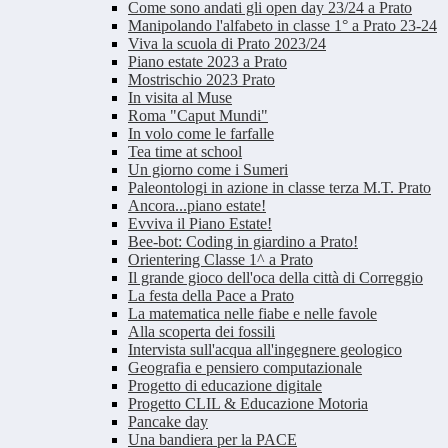
Come sono andati gli open day 23/24 a Prato
Manipolando l'alfabeto in classe 1° a Prato 23-24
Viva la scuola di Prato 2023/24
Piano estate 2023 a Prato
Mostrischio 2023 Prato
In visita al Muse
Roma "Caput Mundi"
In volo come le farfalle
Tea time at school
Un giorno come i Sumeri
Paleontologi in azione in classe terza M.T. Prato
Ancora...piano estate!
Evviva il Piano Estate!
Bee-bot: Coding in giardino a Prato!
Orientering Classe 1^ a Prato
Il grande gioco dell'oca della città di Correggio
La festa della Pace a Prato
La matematica nelle fiabe e nelle favole
Alla scoperta dei fossili
Intervista sull'acqua all'ingegnere geologico
Geografia e pensiero computazionale
Progetto di educazione digitale
Progetto CLIL & Educazione Motoria
Pancake day
Una bandiera per la PACE