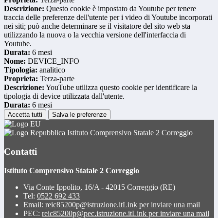
Descrizione:
Questo cookie è impostato da Youtube per tenere
traccia delle preferenze dell'utente per i video di Youtube incorporati
nei siti; può anche determinare se il visitatore del sito web sta
utilizzando la nuova o la vecchia versione dell'interfaccia di
Youtube.
Durata:
6 mesi
Nome:
DEVICE_INFO
Tipologia:
analitico
Proprieta:
Terza-parte
Descrizione:
YouTube utilizza questo cookie per identificare la
tipologia di device utilizzata dall'utente.
Durata:
6 mesi
Accetta tutti
Salva le preferenze
Istituto Comprensivo Statale 2 Correggio
Contatti
Istituto Comprensivo Statale 2 Correggio
Via Conte Ippolito, 16/A - 42015 Correggio (RE)
Tel:
0522 692 433
Email:
reic85200p@istruzione.it
Link per inviare una mail
PEC:
reic85200p@pec.istruzione.it
Link per inviare una mail