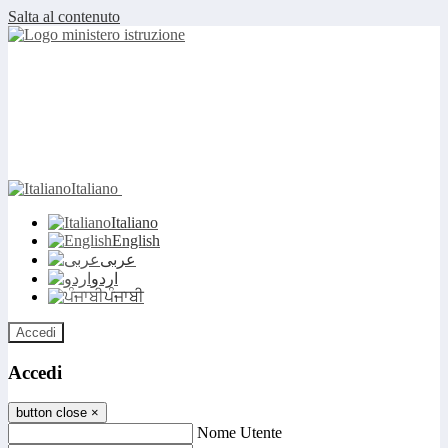
Salta al contenuto
Italiano
Italiano
English
عربى
اردو
ਪੰਜਾਬੀ
Accedi
Accedi
button close
×
Nome Utente