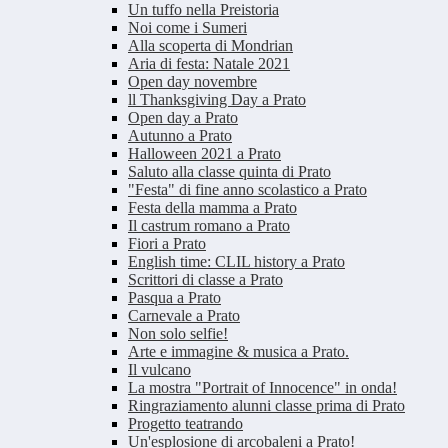
Un tuffo nella Preistoria
Noi come i Sumeri
Alla scoperta di Mondrian
Aria di festa: Natale 2021
Open day novembre
ll Thanksgiving Day a Prato
Open day a Prato
Autunno a Prato
Halloween 2021 a Prato
Saluto alla classe quinta di Prato
"Festa" di fine anno scolastico a Prato
Festa della mamma a Prato
Il castrum romano a Prato
Fiori a Prato
English time: CLIL history a Prato
Scrittori di classe a Prato
Pasqua a Prato
Carnevale a Prato
Non solo selfie!
Arte e immagine & musica a Prato.
Il vulcano
La mostra "Portrait of Innocence" in onda!
Ringraziamento alunni classe prima di Prato
Progetto teatrando
Un'esplosione di arcobaleni a Prato!