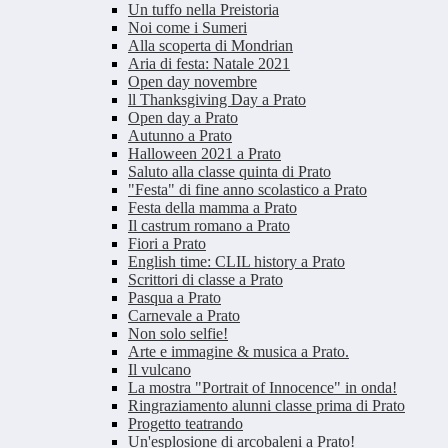
Un tuffo nella Preistoria
Noi come i Sumeri
Alla scoperta di Mondrian
Aria di festa: Natale 2021
Open day novembre
ll Thanksgiving Day a Prato
Open day a Prato
Autunno a Prato
Halloween 2021 a Prato
Saluto alla classe quinta di Prato
"Festa" di fine anno scolastico a Prato
Festa della mamma a Prato
Il castrum romano a Prato
Fiori a Prato
English time: CLIL history a Prato
Scrittori di classe a Prato
Pasqua a Prato
Carnevale a Prato
Non solo selfie!
Arte e immagine & musica a Prato.
Il vulcano
La mostra "Portrait of Innocence" in onda!
Ringraziamento alunni classe prima di Prato
Progetto teatrando
Un'esplosione di arcobaleni a Prato!