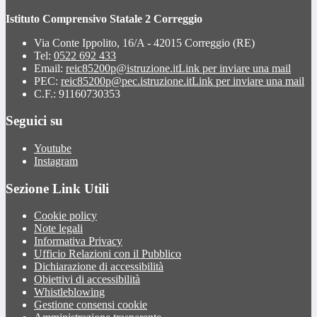
Istituto Comprensivo Statale 2 Correggio
Via Conte Ippolito, 16/A - 42015 Correggio (RE)
Tel:
0522 692 433
Email:
reic85200p@istruzione.it
Link per inviare una mail
PEC:
reic85200p@pec.istruzione.it
Link per inviare una mail
C.F.: 91160730353
Seguici su
Youtube
Instagram
Sezione Link Utili
Cookie policy
Note legali
Informativa Privacy
Ufficio Relazioni con il Pubblico
Dichiarazione di accessibilità
Obiettivi di accessibilità
Whistleblowing
Gestione consensi cookie