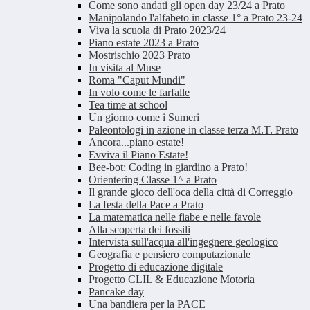
Come sono andati gli open day 23/24 a Prato
Manipolando l'alfabeto in classe 1° a Prato 23-24
Viva la scuola di Prato 2023/24
Piano estate 2023 a Prato
Mostrischio 2023 Prato
In visita al Muse
Roma "Caput Mundi"
In volo come le farfalle
Tea time at school
Un giorno come i Sumeri
Paleontologi in azione in classe terza M.T. Prato
Ancora...piano estate!
Evviva il Piano Estate!
Bee-bot: Coding in giardino a Prato!
Orientering Classe 1^ a Prato
Il grande gioco dell'oca della città di Correggio
La festa della Pace a Prato
La matematica nelle fiabe e nelle favole
Alla scoperta dei fossili
Intervista sull'acqua all'ingegnere geologico
Geografia e pensiero computazionale
Progetto di educazione digitale
Progetto CLIL & Educazione Motoria
Pancake day
Una bandiera per la PACE