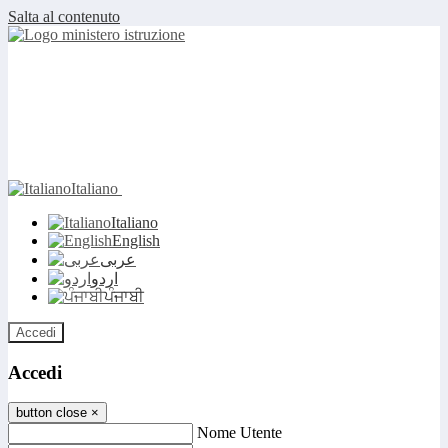
Salta al contenuto
Italiano
Italiano
English
عربى
اردو
ਪੰਜਾਬੀ
Accedi
Accedi
button close
×
Nome Utente