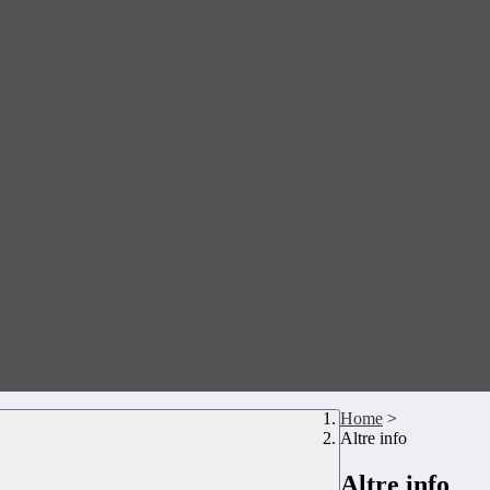
Home
>
Altre info
Altre info