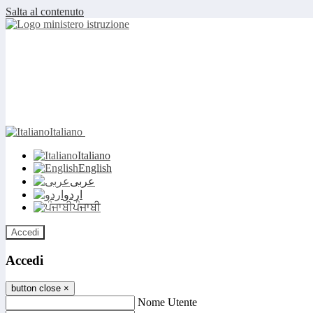
Salta al contenuto
Italiano
Italiano
English
عربى
اردو
ਪੰਜਾਬੀ
Accedi
Accedi
button close
×
Nome Utente