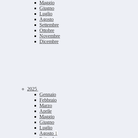
Maggio
Giugno
Luglio
Agosto
Settembre
Ottobre
Novembre
Dicembre
2025
Gennaio
Febbraio
Marzo
Aprile
Maggio
Giugno
Luglio
Agosto
1