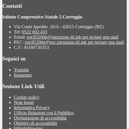
Contatti
Istituto Comprensivo Statale 2 Correggio
Via Conte Ippolito, 16/A - 42015 Correggio (RE)
Tel:
0522 692 433
Email:
reic85200p@istruzione.it
Link per inviare una mail
PEC:
reic85200p@pec.istruzione.it
Link per inviare una mail
C.F.: 91160730353
Seguici su
Youtube
Instagram
Sezione Link Utili
Cookie policy
Note legali
Informativa Privacy
Ufficio Relazioni con il Pubblico
Dichiarazione di accessibilità
Obiettivi di accessibilità
Whistleblowing