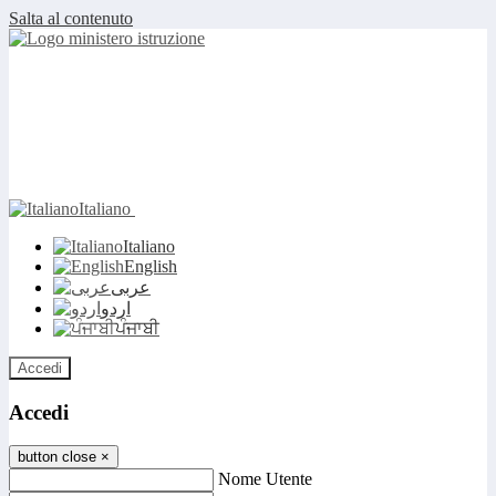
Salta al contenuto
Italiano
Italiano
English
عربى
اردو
ਪੰਜਾਬੀ
Accedi
Accedi
button close
×
Nome Utente