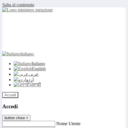
Salta al contenuto
Italiano
Italiano
English
عربى
اردو
ਪੰਜਾਬੀ
Accedi
Accedi
button close
×
Nome Utente