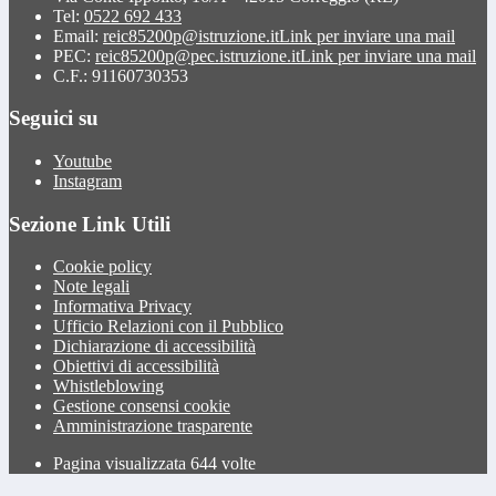
Tel:
0522 692 433
Email:
reic85200p@istruzione.it
Link per inviare una mail
PEC:
reic85200p@pec.istruzione.it
Link per inviare una mail
C.F.: 91160730353
Seguici su
Youtube
Instagram
Sezione Link Utili
Cookie policy
Note legali
Informativa Privacy
Ufficio Relazioni con il Pubblico
Dichiarazione di accessibilità
Obiettivi di accessibilità
Whistleblowing
Gestione consensi cookie
Amministrazione trasparente
Pagina visualizzata
644
volte