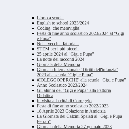
L'orto a scuola
English to school 2023/2024
Coding, che meraviglia!
Festa di fine anno scolastico 2023/2024 al "Gigi
e Pupa"
Nella vecchia fattoria...
STEM per i più piccoli
25 aprile 2024 al "Gigi e Pupa"
La notte dei racconti 2024
Giornata della Memoria
Giornata Internazionale "Diritti dell'infanzia"
2023 alla scuola "Gigi e Pupa"
#IOLEGGOPERCHE' alla scuola "Gigi e Pupa"
Anno Scolastico 2023/2024
Gli alunni del "Gigi e Pupa" alla Fattoria
Didattica
In visita alla città di Correggio
Festa di fine anno scolastico 2022/2023
18 Aprile 2023 Colazione in Amicizia
La Giornata dei Calzini Spaiati al "Gigi e Pupa
Ferrari"
Giornata della Memoria 27 gennaio 2023