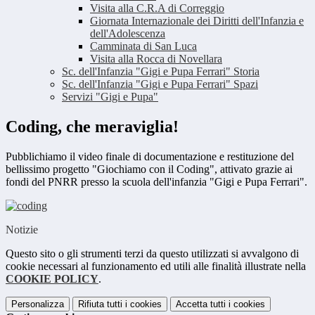
Visita alla C.R.A di Correggio
Giornata Internazionale dei Diritti dell'Infanzia e
dell'Adolescenza
Camminata di San Luca
Visita alla Rocca di Novellara
Sc. dell'Infanzia "Gigi e Pupa Ferrari" Storia
Sc. dell'Infanzia "Gigi e Pupa Ferrari" Spazi
Servizi "Gigi e Pupa"
Coding, che meraviglia!
Pubblichiamo il video finale di documentazione e restituzione del
bellissimo progetto "Giochiamo con il Coding", attivato grazie ai
fondi del PNRR presso la scuola dell'infanzia "Gigi e Pupa Ferrari".
Notizie
Questo sito o gli strumenti terzi da questo utilizzati si avvalgono di
cookie necessari al funzionamento ed utili alle finalità illustrate nella
COOKIE POLICY
.
Personalizza
Rifiuta tutti
i cookies
Accetta tutti
i cookies