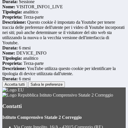
Durata:
Sessione
Nome:
VISITOR_INFO1_LIVE
Tipologia:
analitico
Proprieta:
Terza-parte
Descrizione:
Questo cookie è impostato da Youtube per tenere
traccia delle preferenze dell'utente per i video di Youtube incorporati
nei siti; può anche determinare se il visitatore del sito web sta
utilizzando la nuova o la vecchia versione dell'interfaccia di
Youtube.
Durata:
6 mesi
Nome:
DEVICE_INFO
Tipologia:
analitico
Proprieta:
Terza-parte
Descrizione:
YouTube utilizza questo cookie per identificare la
tipologia di device utilizzata dall'utente.
Durata:
6 mesi
Accetta tutti
Salva le preferenze
Istituto Comprensivo Statale 2 Correggio
Contatti
Istituto Comprensivo Statale 2 Correggio
Via Conte Ippolito, 16/A - 42015 Correggio (RE)