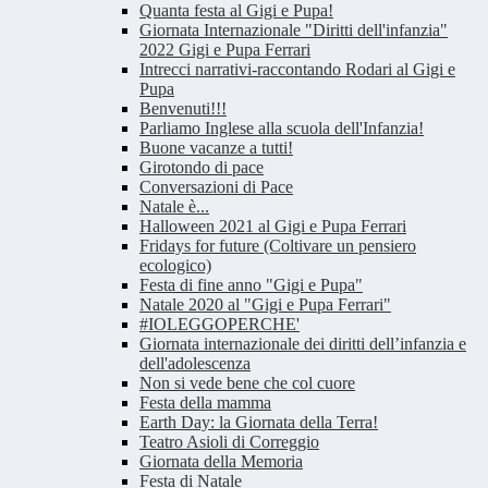
Quanta festa al Gigi e Pupa!
Giornata Internazionale "Diritti dell'infanzia"
2022 Gigi e Pupa Ferrari
Intrecci narrativi-raccontando Rodari al Gigi e
Pupa
Benvenuti!!!
Parliamo Inglese alla scuola dell'Infanzia!
Buone vacanze a tutti!
Girotondo di pace
Conversazioni di Pace
Natale è...
Halloween 2021 al Gigi e Pupa Ferrari
Fridays for future (Coltivare un pensiero
ecologico)
Festa di fine anno "Gigi e Pupa"
Natale 2020 al "Gigi e Pupa Ferrari"
#IOLEGGOPERCHE'
Giornata internazionale dei diritti dell’infanzia e
dell'adolescenza
Non si vede bene che col cuore
Festa della mamma
Earth Day: la Giornata della Terra!
Teatro Asioli di Correggio
Giornata della Memoria
Festa di Natale