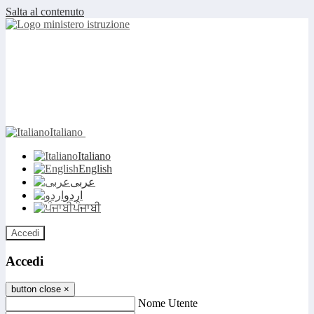
Salta al contenuto
Italiano
Italiano
English
عربى
اردو
ਪੰਜਾਬੀ
Accedi
Accedi
button close
×
Nome Utente