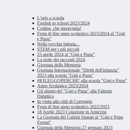
L'orto a scuola
English to school 2023/2024
Coding, che meraviglia!
Festa di fine anno scolastico 2023/2024 al "Gigi
e Pupa"
Nella vecchia fattoria...
STEM per i più piccoli
25 aprile 2024 al "Gigi e Pupa"
La notte dei racconti 2024
Giornata della Memoria
Giornata Internazionale "Diritti dell'infanzia"
2023 alla scuola "Gigi e Pupa"
#IOLEGGOPERCHE' alla scuola "Gigi e Pupa"
Anno Scolastico 2023/2024
Gli alunni del "Gigi e Pupa" alla Fattoria
Didattica
In visita alla città di Correggio
Festa di fine anno scolastico 2022/2023
18 Aprile 2023 Colazione in Amicizia
La Giornata dei Calzini Spaiati al "Gigi e Pupa
Ferrari"
Giornata della Memoria 27 gennaio 2023