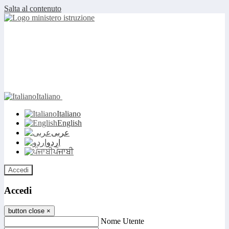
Salta al contenuto
Italiano
Italiano
English
عربى
اردو
ਪੰਜਾਬੀ
Accedi
Accedi
button close
×
Nome Utente