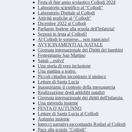
Festa di fine anno scolastico Collodi 2024
Laboratorio scientifico al "Collodi"
Laboratorio Digitale al Collodi
Attività grafiche al "Collodi"
Dicembre 2022 al Collodi
Parliamo Inglese alla scuola dell'Infanzia!
Sezioni in festa al Collodi!
Al Collodi le sorprese... non mancano!
AVVICINAMENTI AL NATALE
Giornata internazionale dei Diritti dei bambini
Festeggiamo San Martino
Saluti ...estivi!
Una storia di vera inclusione
Una mattina a teatro.
Piccoli cittadini incontrano il sindaco
Letture di Santa Lucia
Inauguriamo il contesto della messaggeria
Realizzazione degli addobbi natalizi
Giornata internazionale dei diritti dell'infanzia.
Una merenda insieme
FESTA D'AUTUNNO
Letture di Santa Lucia al Collodi
Autunno insieme
Intrecci narrativi-raccontando Rodari al Collodi
Pace alla scuola "Collodi"