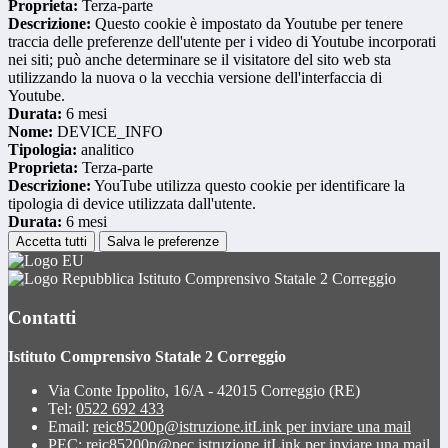
Proprieta:
Terza-parte
Descrizione:
Questo cookie è impostato da Youtube per tenere
traccia delle preferenze dell'utente per i video di Youtube incorporati
nei siti; può anche determinare se il visitatore del sito web sta
utilizzando la nuova o la vecchia versione dell'interfaccia di
Youtube.
Durata:
6 mesi
Nome:
DEVICE_INFO
Tipologia:
analitico
Proprieta:
Terza-parte
Descrizione:
YouTube utilizza questo cookie per identificare la
tipologia di device utilizzata dall'utente.
Durata:
6 mesi
Accetta tutti
Salva le preferenze
Istituto Comprensivo Statale 2 Correggio
Contatti
Istituto Comprensivo Statale 2 Correggio
Via Conte Ippolito, 16/A - 42015 Correggio (RE)
Tel:
0522 692 433
Email:
reic85200p@istruzione.it
Link per inviare una mail
PEC:
reic85200p@pec.istruzione.it
Link per inviare una mail