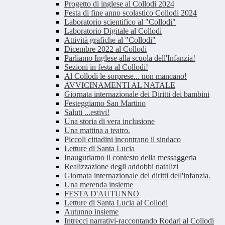
Progetto di inglese al Collodi 2024
Festa di fine anno scolastico Collodi 2024
Laboratorio scientifico al "Collodi"
Laboratorio Digitale al Collodi
Attività grafiche al "Collodi"
Dicembre 2022 al Collodi
Parliamo Inglese alla scuola dell'Infanzia!
Sezioni in festa al Collodi!
Al Collodi le sorprese... non mancano!
AVVICINAMENTI AL NATALE
Giornata internazionale dei Diritti dei bambini
Festeggiamo San Martino
Saluti ...estivi!
Una storia di vera inclusione
Una mattina a teatro.
Piccoli cittadini incontrano il sindaco
Letture di Santa Lucia
Inauguriamo il contesto della messaggeria
Realizzazione degli addobbi natalizi
Giornata internazionale dei diritti dell'infanzia.
Una merenda insieme
FESTA D'AUTUNNO
Letture di Santa Lucia al Collodi
Autunno insieme
Intrecci narrativi-raccontando Rodari al Collodi