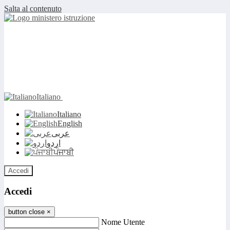
Salta al contenuto
Italiano
Italiano
English
عربى
اردو
ਪੰਜਾਬੀ
Accedi
Accedi
button close
×
Nome Utente