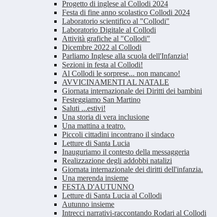
Progetto di inglese al Collodi 2024
Festa di fine anno scolastico Collodi 2024
Laboratorio scientifico al "Collodi"
Laboratorio Digitale al Collodi
Attività grafiche al "Collodi"
Dicembre 2022 al Collodi
Parliamo Inglese alla scuola dell'Infanzia!
Sezioni in festa al Collodi!
Al Collodi le sorprese... non mancano!
AVVICINAMENTI AL NATALE
Giornata internazionale dei Diritti dei bambini
Festeggiamo San Martino
Saluti ...estivi!
Una storia di vera inclusione
Una mattina a teatro.
Piccoli cittadini incontrano il sindaco
Letture di Santa Lucia
Inauguriamo il contesto della messaggeria
Realizzazione degli addobbi natalizi
Giornata internazionale dei diritti dell'infanzia.
Una merenda insieme
FESTA D'AUTUNNO
Letture di Santa Lucia al Collodi
Autunno insieme
Intrecci narrativi-raccontando Rodari al Collodi