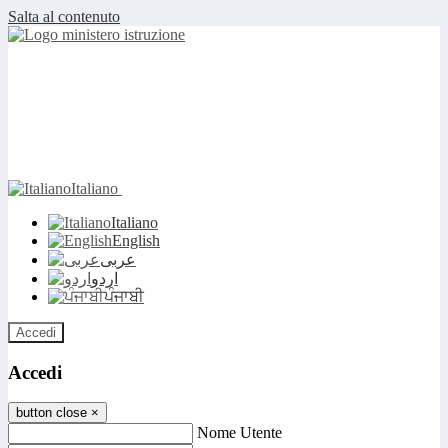
Salta al contenuto
Italiano
Italiano
English
عربى
اردو
ਪੰਜਾਬੀ
Accedi
Accedi
button close
×
Nome Utente