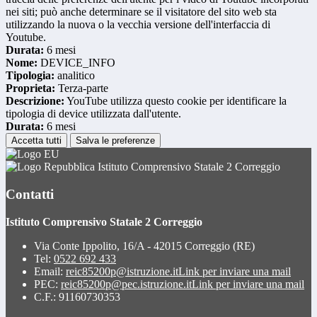
nei siti; può anche determinare se il visitatore del sito web sta
utilizzando la nuova o la vecchia versione dell'interfaccia di
Youtube.
Durata:
6 mesi
Nome:
DEVICE_INFO
Tipologia:
analitico
Proprieta:
Terza-parte
Descrizione:
YouTube utilizza questo cookie per identificare la
tipologia di device utilizzata dall'utente.
Durata:
6 mesi
Accetta tutti
Salva le preferenze
Istituto Comprensivo Statale 2 Correggio
Contatti
Istituto Comprensivo Statale 2 Correggio
Via Conte Ippolito, 16/A - 42015 Correggio (RE)
Tel:
0522 692 433
Email:
reic85200p@istruzione.it
Link per inviare una mail
PEC:
reic85200p@pec.istruzione.it
Link per inviare una mail
C.F.: 91160730353