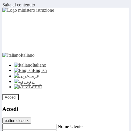
Salta al contenuto
Italiano
Italiano
English
عربى
اردو
ਪੰਜਾਬੀ
Accedi
Accedi
button close
×
Nome Utente