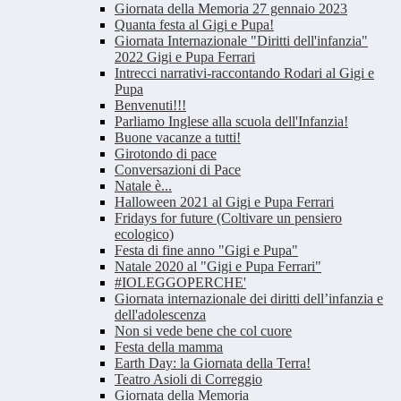
Giornata della Memoria 27 gennaio 2023
Quanta festa al Gigi e Pupa!
Giornata Internazionale "Diritti dell'infanzia"
2022 Gigi e Pupa Ferrari
Intrecci narrativi-raccontando Rodari al Gigi e
Pupa
Benvenuti!!!
Parliamo Inglese alla scuola dell'Infanzia!
Buone vacanze a tutti!
Girotondo di pace
Conversazioni di Pace
Natale è...
Halloween 2021 al Gigi e Pupa Ferrari
Fridays for future (Coltivare un pensiero
ecologico)
Festa di fine anno "Gigi e Pupa"
Natale 2020 al "Gigi e Pupa Ferrari"
#IOLEGGOPERCHE'
Giornata internazionale dei diritti dell’infanzia e
dell'adolescenza
Non si vede bene che col cuore
Festa della mamma
Earth Day: la Giornata della Terra!
Teatro Asioli di Correggio
Giornata della Memoria