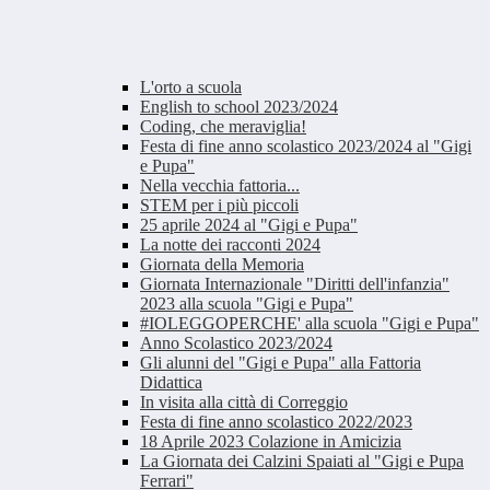
L'orto a scuola
English to school 2023/2024
Coding, che meraviglia!
Festa di fine anno scolastico 2023/2024 al "Gigi
e Pupa"
Nella vecchia fattoria...
STEM per i più piccoli
25 aprile 2024 al "Gigi e Pupa"
La notte dei racconti 2024
Giornata della Memoria
Giornata Internazionale "Diritti dell'infanzia"
2023 alla scuola "Gigi e Pupa"
#IOLEGGOPERCHE' alla scuola "Gigi e Pupa"
Anno Scolastico 2023/2024
Gli alunni del "Gigi e Pupa" alla Fattoria
Didattica
In visita alla città di Correggio
Festa di fine anno scolastico 2022/2023
18 Aprile 2023 Colazione in Amicizia
La Giornata dei Calzini Spaiati al "Gigi e Pupa
Ferrari"