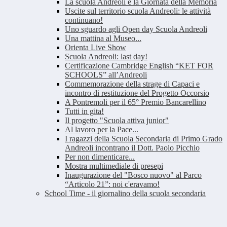
La scuola Andreoli e la Giornata della Memoria
Uscite sul territorio scuola Andreoli: le attività
continuano!
Uno sguardo agli Open day Scuola Andreoli
Una mattina al Museo...
Orienta Live Show
Scuola Andreoli: last day!
Certificazione Cambridge English “KET FOR
SCHOOLS” all’Andreoli
Commemorazione della strage di Capaci e
incontro di restituzione del Progetto Occorsio
A Pontremoli per il 65° Premio Bancarellino
Tutti in gita!
Il progetto "Scuola attiva junior"
Al lavoro per la Pace...
I ragazzi della Scuola Secondaria di Primo Grado
Andreoli incontrano il Dott. Paolo Picchio
Per non dimenticare...
Mostra multimediale di presepi
Inaugurazione del "Bosco nuovo" al Parco
“Articolo 21”: noi c'eravamo!
School Time - il giornalino della scuola secondaria