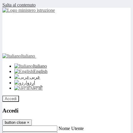
Salta al contenuto
Italiano
Italiano
English
عربى
اردو
ਪੰਜਾਬੀ
Accedi
Accedi
button close
×
Nome Utente