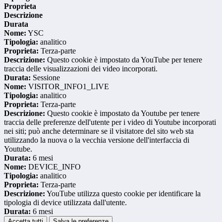
Proprieta
Descrizione
Durata
Nome:
YSC
Tipologia:
analitico
Proprieta:
Terza-parte
Descrizione:
Questo cookie è impostato da YouTube per tenere
traccia delle visualizzazioni dei video incorporati.
Durata:
Sessione
Nome:
VISITOR_INFO1_LIVE
Tipologia:
analitico
Proprieta:
Terza-parte
Descrizione:
Questo cookie è impostato da Youtube per tenere
traccia delle preferenze dell'utente per i video di Youtube incorporati
nei siti; può anche determinare se il visitatore del sito web sta
utilizzando la nuova o la vecchia versione dell'interfaccia di
Youtube.
Durata:
6 mesi
Nome:
DEVICE_INFO
Tipologia:
analitico
Proprieta:
Terza-parte
Descrizione:
YouTube utilizza questo cookie per identificare la
tipologia di device utilizzata dall'utente.
Durata:
6 mesi
Accetta tutti
Salva le preferenze