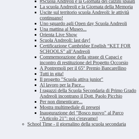
#Scuola Andreoli e la Giornata dei calzini spaiati
La scuola Andreoli e la Giornata della Memoria
Uscite sul territorio scuola Andreoli: le attività
continuano!
Uno sguardo agli Open day Scuola Andreoli
Una mattina al Museo...
Orienta Live Show
Scuola Andreoli: last day!
Certificazione Cambridge English “KET FOR
SCHOOLS” all’Andreoli
Commemorazione della strage di Capaci e
incontro di restituzione del Progetto Occorsio
A Pontremoli per il 65° Premio Bancarellino
Tutti in gita!
Il progetto "Scuola attiva junior"
Al lavoro per la Pace...
I ragazzi della Scuola Secondaria di Primo Grado
Andreoli incontrano il Dott. Paolo Picchio
Per non dimenticare...
Mostra multimediale di presepi
Inaugurazione del "Bosco nuovo" al Parco
“Articolo 21”: noi c'eravamo!
School Time - il giornalino della scuola secondaria