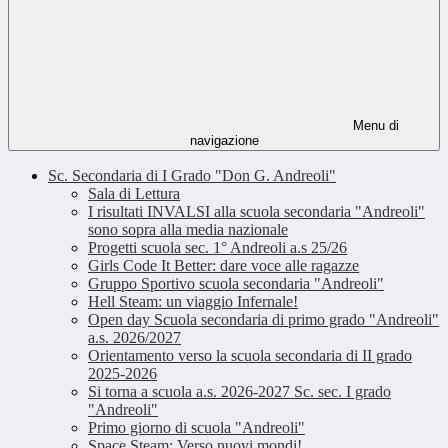
Menu di
navigazione
Sc. Secondaria di I Grado "Don G. Andreoli"
Sala di Lettura
I risultati INVALSI alla scuola secondaria "Andreoli"
sono sopra alla media nazionale
Progetti scuola sec. 1° Andreoli a.s 25/26
Girls Code It Better: dare voce alle ragazze
Gruppo Sportivo scuola secondaria "Andreoli"
Hell Steam: un viaggio Infernale!
Open day Scuola secondaria di primo grado "Andreoli"
a.s. 2026/2027
Orientamento verso la scuola secondaria di II grado
2025-2026
Si torna a scuola a.s. 2026-2027 Sc. sec. I grado
"Andreoli"
Primo giorno di scuola "Andreoli"
Space Steam: Verso nuovi mondi!