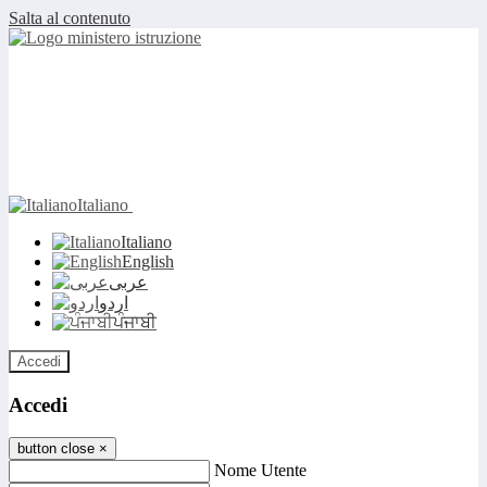
Salta al contenuto
Italiano
Italiano
English
عربى
اردو
ਪੰਜਾਬੀ
Accedi
Accedi
button close
×
Nome Utente