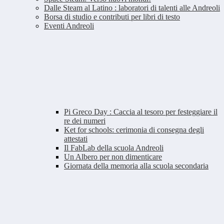
Dalle Steam al Latino : laboratori di talenti alle Andreoli
Borsa di studio e contributi per libri di testo
Eventi Andreoli
Pi Greco Day : Caccia al tesoro per festeggiare il
re dei numeri
Ket for schools: cerimonia di consegna degli
attestati
Il FabLab della scuola Andreoli
Un Albero per non dimenticare
Giornata della memoria alla scuola secondaria