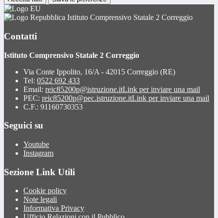
Istituto Comprensivo Statale 2 Correggio
Contatti
Istituto Comprensivo Statale 2 Correggio
Via Conte Ippolito, 16/A - 42015 Correggio (RE)
Tel:
0522 692 433
Email:
reic85200p@istruzione.it
Link per inviare una mail
PEC:
reic85200p@pec.istruzione.it
Link per inviare una mail
C.F.: 91160730353
Seguici su
Youtube
Instagram
Sezione Link Utili
Cookie policy
Note legali
Informativa Privacy
Ufficio Relazioni con il Pubblico