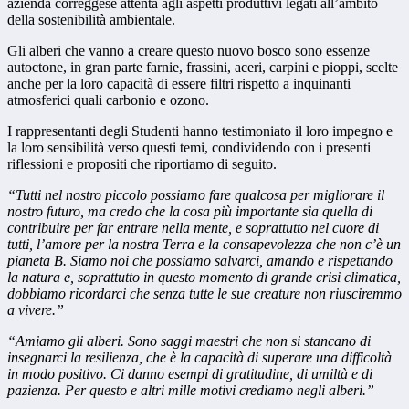
azienda correggese attenta agli aspetti produttivi legati all’ambito
della sostenibilità ambientale.
Gli alberi che vanno a creare questo nuovo bosco sono essenze
autoctone, in gran parte farnie, frassini, aceri, carpini e pioppi, scelte
anche per la loro capacità di essere filtri rispetto a inquinanti
atmosferici quali carbonio e ozono.
I rappresentanti degli Studenti hanno testimoniato il loro impegno e
la loro sensibilità verso questi temi, condividendo con i presenti
riflessioni e propositi che riportiamo di seguito.
“Tutti nel nostro piccolo possiamo fare qualcosa per migliorare il
nostro futuro, ma credo che la cosa più importante sia quella di
contribuire per far entrare nella mente, e soprattutto nel cuore di
tutti, l’amore per la nostra Terra e la consapevolezza che non c’è un
pianeta B.
Siamo noi che possiamo salvarci, amando e rispettando
la natura e, soprattutto in questo momento di grande crisi climatica,
dobbiamo ricordarci che senza tutte le sue creature non riusciremmo
a vivere.”
“Amiamo gli alberi. Sono saggi maestri che non si stancano di
insegnarci la resilienza, che è la capacità di superare una difficoltà
in modo positivo.
Ci danno esempi di gratitudine, di umiltà e di
pazienza. Per questo e altri mille motivi crediamo negli alberi.”