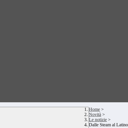
Home
>
Novità
>
Le notizie
>
Dalle Steam al Latino 