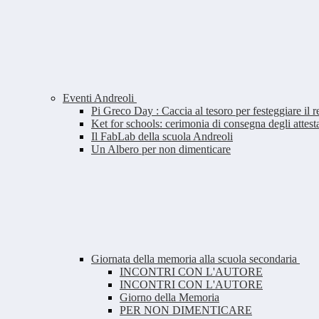
Eventi Andreoli
Pi Greco Day : Caccia al tesoro per festeggiare il 
Ket for schools: cerimonia di consegna degli attesta
Il FabLab della scuola Andreoli
Un Albero per non dimenticare
Giornata della memoria alla scuola secondaria
INCONTRI CON L'AUTORE
INCONTRI CON L'AUTORE
Giorno della Memoria
PER NON DIMENTICARE