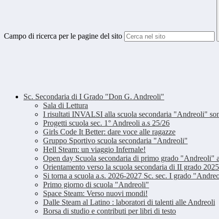
Campo di ricerca per le pagine del sito
Sc. Secondaria di I Grado "Don G. Andreoli"
Sala di Lettura
I risultati INVALSI alla scuola secondaria "Andreoli" so
Progetti scuola sec. 1° Andreoli a.s 25/26
Girls Code It Better: dare voce alle ragazze
Gruppo Sportivo scuola secondaria "Andreoli"
Hell Steam: un viaggio Infernale!
Open day Scuola secondaria di primo grado "Andreoli" 
Orientamento verso la scuola secondaria di II grado 202
Si torna a scuola a.s. 2026-2027 Sc. sec. I grado "Andreo
Primo giorno di scuola "Andreoli"
Space Steam: Verso nuovi mondi!
Dalle Steam al Latino : laboratori di talenti alle Andreoli
Borsa di studio e contributi per libri di testo