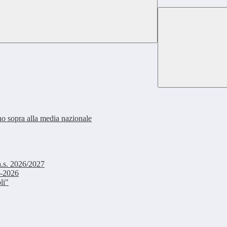
no sopra alla media nazionale
a.s. 2026/2027
5-2026
li"