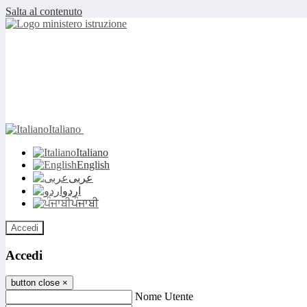
Salta al contenuto
Italiano
Italiano
English
عربى
اردو
ਪੰਜਾਬੀ
Accedi
Accedi
button close
×
Nome Utente