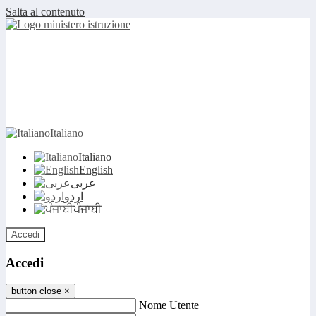
Salta al contenuto
Italiano
Italiano
English
عربى
اردو
ਪੰਜਾਬੀ
Accedi
Accedi
button close
×
Nome Utente