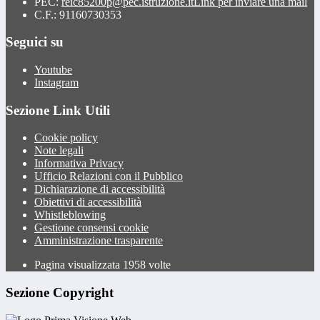
PEC:
reic85200p@pec.istruzione.it
Link per inviare una mail
C.F.: 91160730353
Seguici su
Youtube
Instagram
Sezione Link Utili
Cookie policy
Note legali
Informativa Privacy
Ufficio Relazioni con il Pubblico
Dichiarazione di accessibilità
Obiettivi di accessibilità
Whistleblowing
Gestione consensi cookie
Amministrazione trasparente
Pagina visualizzata
1958
volte
Sezione Copyright