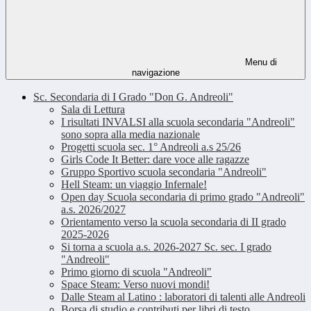
Menu di
navigazione
Sc. Secondaria di I Grado "Don G. Andreoli"
Sala di Lettura
I risultati INVALSI alla scuola secondaria "Andreoli"
sono sopra alla media nazionale
Progetti scuola sec. 1° Andreoli a.s 25/26
Girls Code It Better: dare voce alle ragazze
Gruppo Sportivo scuola secondaria "Andreoli"
Hell Steam: un viaggio Infernale!
Open day Scuola secondaria di primo grado "Andreoli"
a.s. 2026/2027
Orientamento verso la scuola secondaria di II grado
2025-2026
Si torna a scuola a.s. 2026-2027 Sc. sec. I grado
"Andreoli"
Primo giorno di scuola "Andreoli"
Space Steam: Verso nuovi mondi!
Dalle Steam al Latino : laboratori di talenti alle Andreoli
Borsa di studio e contributi per libri di testo