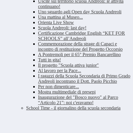
Uscite sul territorio scuola Andreoli: le attività
continuano!
Uno sguardo agli Open day Scuola Andreoli
Una mattina al Museo...
Orienta Live Show
Scuola Andreoli: last day!
Certificazione Cambridge English “KET FOR
SCHOOLS” all’Andreoli
Commemorazione della strage di Capaci e
incontro di restituzione del Progetto Occorsio
A Pontremoli per il 65° Premio Bancarellino
Tutti in gita!
Il progetto "Scuola attiva junior"
Al lavoro per la Pace...
I ragazzi della Scuola Secondaria di Primo Grado
Andreoli incontrano il Dott. Paolo Picchio
Per non dimenticare...
Mostra multimediale di presepi
Inaugurazione del "Bosco nuovo" al Parco
“Articolo 21”: noi c'eravamo!
School Time - il giornalino della scuola secondaria