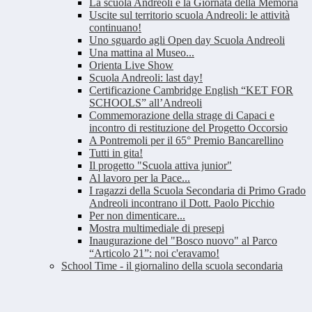
La scuola Andreoli e la Giornata della Memoria
Uscite sul territorio scuola Andreoli: le attività
continuano!
Uno sguardo agli Open day Scuola Andreoli
Una mattina al Museo...
Orienta Live Show
Scuola Andreoli: last day!
Certificazione Cambridge English “KET FOR
SCHOOLS” all’Andreoli
Commemorazione della strage di Capaci e
incontro di restituzione del Progetto Occorsio
A Pontremoli per il 65° Premio Bancarellino
Tutti in gita!
Il progetto "Scuola attiva junior"
Al lavoro per la Pace...
I ragazzi della Scuola Secondaria di Primo Grado
Andreoli incontrano il Dott. Paolo Picchio
Per non dimenticare...
Mostra multimediale di presepi
Inaugurazione del "Bosco nuovo" al Parco
“Articolo 21”: noi c'eravamo!
School Time - il giornalino della scuola secondaria