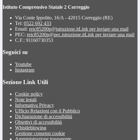
Istituto Comprensivo Statale 2 Correggio
Via Conte Ippolito, 16/A - 42015 Correggio (RE)
Tel:
0522 692 433
Email:
reic85200p@istruzione.it
Link per inviare una mail
PEC:
reic85200p@pec.istruzione.it
Link per inviare una mail
C.F.: 91160730353
Seguici su
Youtube
Instagram
Sezione Link Utili
Cookie policy
Note legali
Informativa Privacy
Ufficio Relazioni con il Pubblico
Dichiarazione di accessibilità
Obiettivi di accessibilità
Whistleblowing
Gestione consensi cookie
Amministrazione trasparente