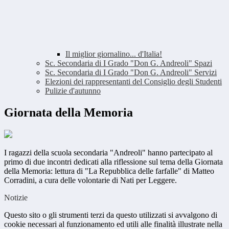
Il miglior giornalino... d'Italia!
Sc. Secondaria di I Grado "Don G. Andreoli" Spazi
Sc. Secondaria di I Grado "Don G. Andreoli" Servizi
Elezioni dei rappresentanti del Consiglio degli Studenti
Pulizie d'autunno
Giornata della Memoria
I ragazzi della scuola secondaria "Andreoli" hanno partecipato al
primo di due incontri dedicati alla riflessione sul tema della Giornata
della Memoria: lettura di "La Repubblica delle farfalle" di Matteo
Corradini, a cura delle volontarie di Nati per Leggere.
Notizie
Questo sito o gli strumenti terzi da questo utilizzati si avvalgono di
cookie necessari al funzionamento ed utili alle finalità illustrate nella