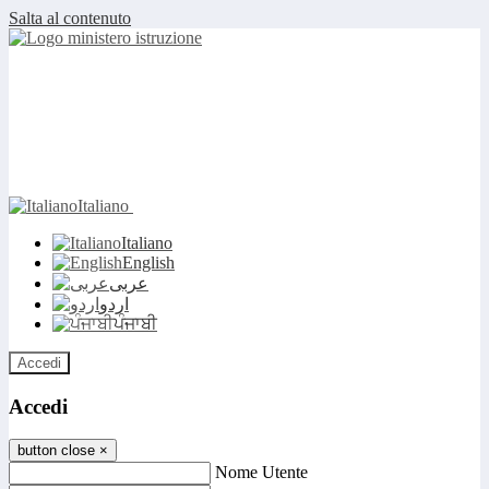
Salta al contenuto
Italiano
Italiano
English
عربى
اردو
ਪੰਜਾਬੀ
Accedi
Accedi
button close
×
Nome Utente