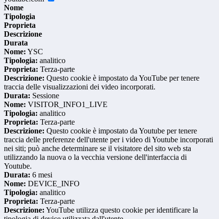
Nome
Tipologia
Proprieta
Descrizione
Durata
Nome:
YSC
Tipologia:
analitico
Proprieta:
Terza-parte
Descrizione:
Questo cookie è impostato da YouTube per tenere
traccia delle visualizzazioni dei video incorporati.
Durata:
Sessione
Nome:
VISITOR_INFO1_LIVE
Tipologia:
analitico
Proprieta:
Terza-parte
Descrizione:
Questo cookie è impostato da Youtube per tenere
traccia delle preferenze dell'utente per i video di Youtube incorporati
nei siti; può anche determinare se il visitatore del sito web sta
utilizzando la nuova o la vecchia versione dell'interfaccia di
Youtube.
Durata:
6 mesi
Nome:
DEVICE_INFO
Tipologia:
analitico
Proprieta:
Terza-parte
Descrizione:
YouTube utilizza questo cookie per identificare la
tipologia di device utilizzata dall'utente.