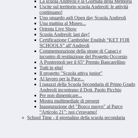
La scuola Andreoli e la Giornata della Memoria
Uscite sul territorio scuola Andreoli: le attività
continuano!
Uno sguardo agli Open day Scuola Andreoli
Una mattina al Museo...
Orienta Live Show
Scuola Andreoli: last day!
Certificazione Cambridge English “KET FOR
SCHOOLS” all’Andreoli
Commemorazione della strage di Capaci e
incontro di restituzione del Progetto Occorsio
A Pontremoli per il 65° Premio Bancarellino
Tutti in gita!
Il progetto "Scuola attiva junior"
Al lavoro per la Pace...
I ragazzi della Scuola Secondaria di Primo Grado
Andreoli incontrano il Dott. Paolo Picchio
Per non dimenticare...
Mostra multimediale di presepi
Inaugurazione del "Bosco nuovo" al Parco
“Articolo 21”: noi c'eravamo!
School Time - il giornalino della scuola secondaria