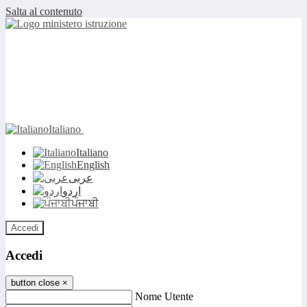
Salta al contenuto
Italiano
Italiano
English
عربى
اردو
ਪੰਜਾਬੀ
Accedi
Accedi
button close
×
Nome Utente