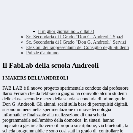
Il miglior giornalino... d'Italia!
Sc. Secondaria di I Grado "Don G. Andreoli" Spazi
Sc. Secondaria di I Grado "Don G. Andreoli" Servizi
Elezioni dei rappresentanti del Consiglio degli Studenti
Pulizie d'autunno
Il FabLab della scuola Andreoli
I MAKERS DELL’ANDREOLI
FAB LAB è il nuovo progetto sperimentale condotto dal professore
Ilario Ferrara che da febbraio a giugno ha coinvolto alcuni studenti
delle classi seconde e terze della scuola secondaria di primo grado
Don G. Andreoli. Gli alunni, scelti sulla base di prerequisiti digitali,
si sono immersi nella sperimentazione di nuove tecnologia
informatiche
finalizzate alla realizzazione di una scheda
programmabile nell’ambito della domotica. In sintesi, hanno
imparato a gestire attraverso il proprio smartphone, via bluetooth, la
scheda programmabile e sono cosi stati in grado di
controllare le