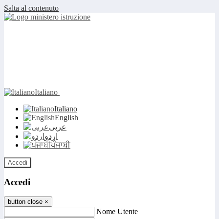
Salta al contenuto
Italiano
Italiano
English
عربى
اردو
ਪੰਜਾਬੀ
Accedi
Accedi
button close
×
Nome Utente