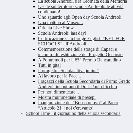
La scuola Andreoli e la Giornata della Memoria
Uscite sul territorio scuola Andreoli: le attività
continuano!
Uno sguardo agli Open day Scuola Andreoli
Una mattina al Museo...
Orienta Live Show
Scuola Andreoli: last day!
Certificazione Cambridge English “KET FOR
SCHOOLS” all’Andreoli
Commemorazione della strage di Capaci e
incontro di restituzione del Progetto Occorsio
A Pontremoli per il 65° Premio Bancarellino
Tutti in gita!
Il progetto "Scuola attiva junior"
Al lavoro per la Pace...
I ragazzi della Scuola Secondaria di Primo Grado
Andreoli incontrano il Dott. Paolo Picchio
Per non dimenticare...
Mostra multimediale di presepi
Inaugurazione del "Bosco nuovo" al Parco
“Articolo 21”: noi c'eravamo!
School Time - il giornalino della scuola secondaria